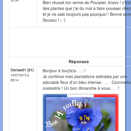
20:54
Bien réussit ton semis de Pourpier, bravo ! c'est
des plantes que j'ai du mal à faire pousser che
et je ne sais toujours pas pourquoi ! Bonne soir
Sousou ! ;- )
Réponses
Cerise51 (51)
Bonjour à tou(te)s . . . !
14/07/2013 à
Je continue mes plantations estivales par une
08:14
adorable fleur d'un bleu intense . . . . Commelin
coelestris ! Un bon dimanche à vous . . . !