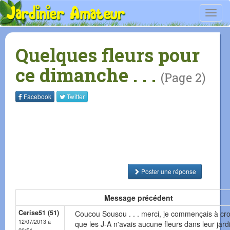
Toggl
navig
Quelques fleurs pour
ce dimanche . . .
(Page 2)
Facebook
Twitter
Poster une réponse
Message précédent
Cerise51 (51)
Coucou Sousou . . . merci, je commençais à cro
12/07/2013 à
que les J-A n'avais aucune fleurs dans leur jardi