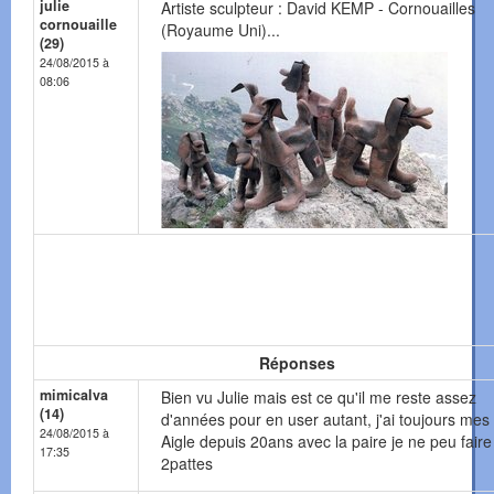
julie
Artiste sculpteur : David KEMP - Cornouailles
cornouaille
(Royaume Uni)...
(29)
24/08/2015 à
08:06
Réponses
mimicalva
Bien vu Julie mais est ce qu'il me reste assez
(14)
d'années pour en user autant, j'ai toujours mes
24/08/2015 à
Aigle depuis 20ans avec la paire je ne peu fair
17:35
2pattes