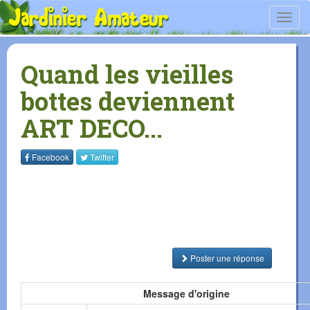
Toggl
navig
Quand les vieilles
bottes deviennent
ART DECO...
Facebook
Twitter
Poster une réponse
Message d'origine