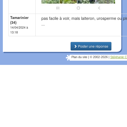
Tamarinier
pas facile à voir, mais laiteron, urosperme ou pi
(34)
...
14/04/2024 à
13:18
Poster une réponse
Plan du site
|
© 2002-2026
|
Stéphanie C