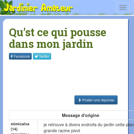
Toggl
navig
Qu'st ce qui pousse
dans mon jardin
Facebook
Twitter
Poster une réponse
Message d'origine
mimicalva
je retrouve à divers endroits du jardin cette plan
(14)
grande racine pivot