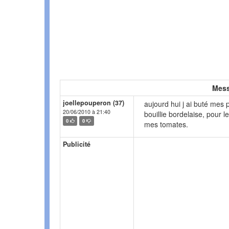
Mess
joellepouperon (37)
aujourd hui j ai buté mes 
20/06/2010 à 21:40
bouillie bordelaise, pour l
0
0
mes tomates.
Publicité