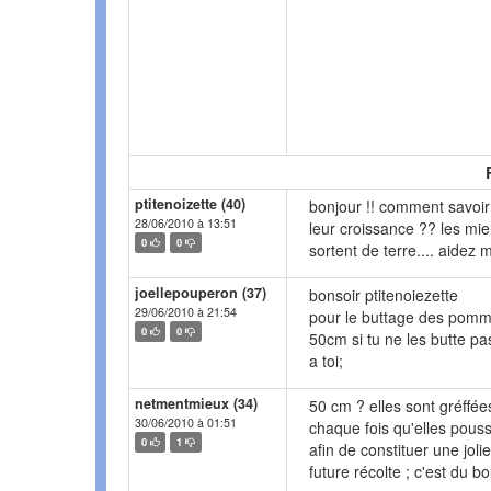
ptitenoizette (40)
bonjour !! comment savoi
28/06/2010 à 13:51
leur croissance ?? les mien
0
0
sortent de terre.... aidez m
joellepouperon (37)
bonsoir ptitenoiezette
29/06/2010 à 21:54
pour le buttage des pomme
0
0
50cm si tu ne les butte p
a toi;
netmentmieux (34)
50 cm ? elles sont gréffée
30/06/2010 à 01:51
chaque fois qu'elles poussen
0
1
afin de constituer une jol
future récolte ; c'est du b