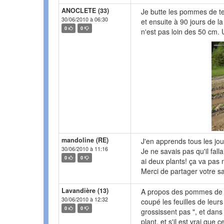
ANOCLETE (33)
Je butte les pommes de ter
30/06/2010 à 06:30
et ensuite à 90 jours de la 
0
0
n'est pas loin des 50 cm.
mandoline (RE)
J'en apprends tous les jour
30/06/2010 à 11:16
Je ne savais pas qu'il fallai
0
0
ai deux plants! ça va pas 
Merci de partager votre 
Lavandière (13)
A propos des pommes de ter
30/06/2010 à 12:32
coupé les feuilles de leurs 
0
0
grossissent pas ", et dans l
plant, et s'il est vrai que