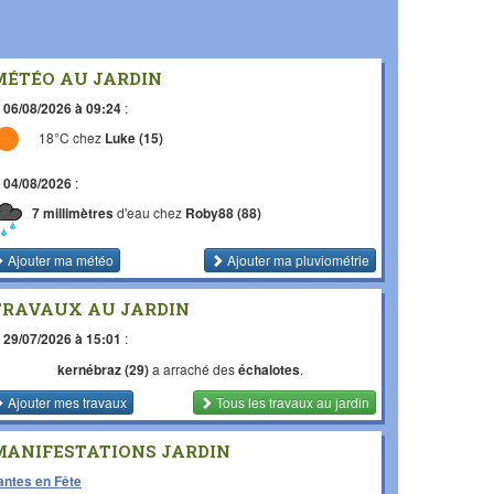
MÉTÉO AU JARDIN
e
06/08/2026 à 09:24
:
18°C chez
Luke (15)
e
04/08/2026
:
7 millimètres
d'eau chez
Roby88 (88)
Ajouter ma météo
Ajouter ma pluviométrie
TRAVAUX AU JARDIN
e
29/07/2026 à 15:01
:
kernébraz (29)
a arraché des
échalotes
.
Ajouter mes travaux
Tous les travaux
au jardin
MANIFESTATIONS JARDIN
antes en Fête