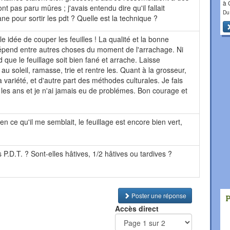
à
ont pas paru mûres ; j'avais entendu dire qu'il fallait
Du
ane pour sortir les pdt ? Quelle est la technique ?
e idée de couper les feuilles ! La qualité et la bonne
épend entre autres choses du moment de l'arrachage. Ni
nd que le feuillage soit bien fané et arrache. Laisse
u soleil, ramasse, trie et rentre les. Quant à la grosseur,
 variété, et d'autre part des méthodes culturales. Je fais
 les ans et je n'ai jamais eu de problémes. Bon courage et
 ce qu'il me semblait, le feuillage est encore bien vert,
s P.D.T. ? Sont-elles hâtives, 1/2 hâtives ou tardives ?
Poster une réponse
Accès direct