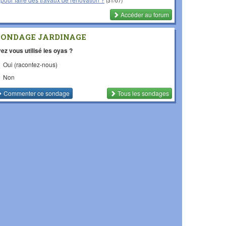
(31/07)
Accéder au forum
SONDAGE JARDINAGE
ez vous utilisé les oyas ?
Oui (racontez-nous)
Non
Commenter
ce sondage
Tous les sondages