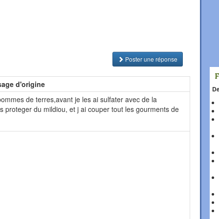
Poster une réponse
age d'origine
De
pommes de terres,avant je les ai sulfater avec de la
es proteger du mildiou, et j ai couper tout les gourments de