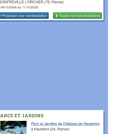
 GONFREVILLE L'ORCHER
(76, France)
 09/10/2026 au 11/10/2026
Proposer une manifestation
Toutes les manifestations
PARCS ET JARDINS
Parc et Jardins du Château de Hautefort
à Hautefort
(24, France)