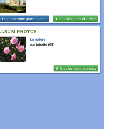
Proposer votre parc ou jardin
Tous les parcs et jardins
ALBUM PHOTOS
La nature
par
jubette (09)
Tous les albums photos