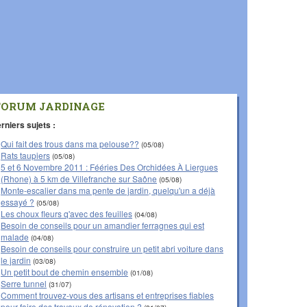
FORUM JARDINAGE
rniers sujets :
Qui fait des trous dans ma pelouse??
(05/08)
Rats taupiers
(05/08)
5 et 6 Novembre 2011 : Fééries Des Orchidées À Liergues
(Rhone) à 5 km de Villefranche sur Saône
(05/08)
Monte-escalier dans ma pente de jardin, quelqu'un a déjà
essayé ?
(05/08)
Les choux fleurs q'avec des feuilles
(04/08)
Besoin de conseils pour un amandier ferragnes qui est
malade
(04/08)
Besoin de conseils pour construire un petit abri voiture dans
le jardin
(03/08)
Un petit bout de chemin ensemble
(01/08)
Serre tunnel
(31/07)
Comment trouvez-vous des artisans et entreprises fiables
pour faire des travaux de rénovation ?