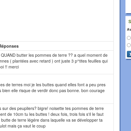
Av
Réponses
r QUAND butter les pommes de terre ?? a quel moment de
nes ( plantées avec retard ) ont juste 3 p^tites feuilles qui
oi !! merci
s de terres moi je les buttes quand elles font a peu pres
as bien elle risque de verdir donc pas bonne. bon courage
s sur des peupliers? bigre! noisette tes pommes de terre
t de 10cm tu les buttes ! deux fois, trois fois s'il le faut
ie butte de terre légére dans laquelle va se développer ta
oulot mais ça vaut le coup