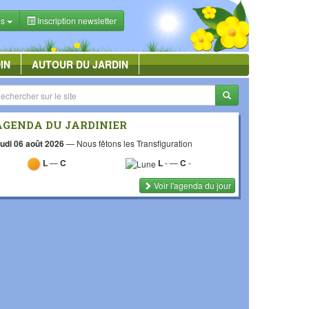
es
Inscription newsletter
IN
AUTOUR DU JARDIN
AGENDA DU JARDINIER
udi 06 août 2026
—
Nous fêtons les Transfiguration
L
—
C
L
-
—
C
-
Voir l'agenda du jour