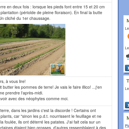
re en deux fois : lorsque les pieds font entre 15 et 20 cm
plantation (périolde de pleine floraison). En final la butte
 Un cliché du 1er chaussage.
L
L
s, à vous lire!
t butter les pommes de terre! Je vais le faire illico! ...j'en
L
me prendre l'après-midi.
savoir avec des néophytes comme moi.
re, dans les jardins c'est la discorde ! Certains ont
plants, car "sinon les p.d.t. nourrissent le feuillage et ne
a foulée, ils ont déterré les patates. J'ai fait cela sur un
Pl
 certaines étaient bien grosses, d'autres ressemblaient à des