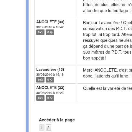
billes, de plus, elles ne m'
attendre que le feuillage f
ANOCLETE (33)
Bonjour Lavandière ! Quell
30/06/2010 à 13:42
conservation des P.D.T. d
0
0
trop tôt, ni trop tard. Atte
ressuyer quelques heures a
ça dépend d'une part de la
300 métres de P.D.T. tous
bon appétit !
Lavandière (13)
Merci ANOCLETE, c'est bien
30/06/2010 à 19:16
donc, j'attends qu'il fane !
0
0
ANOCLETE (33)
Quelle est la variété de te
30/06/2010 à 19:23
0
0
Accéder à la page
1
2