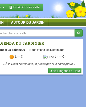
es
Inscription newsletter
IN
AUTOUR DU JARDIN
AGENDA DU JARDINIER
medi 08 août 2026
—
Nous fêtons les Dominique
L
—
C
L
-
—
C
-
« À la Saint-Dominique, te plains pas si le soleil pique »
Voir l'agenda du jour