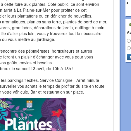
 à cette foire aux plantes. Côté public, ce sont environ
 arrêt à La Plaine-sur-Mer pour profiter de cet
er leurs plantations ou en dénicher de nouvelles.
s aromatiques, plantes sans terre, plantes de bord de mer,
vores, graminées, décorations de jardin, outillage à main,
Av
tile d'aller plus loin, vous y trouverez tout le nécessaire
in ou vous mettre au jardinage.
encontre des pépiniéristes, horticulteurs et autres
 se feront un plaisir d’échanger avec vous pour vous
vos goûts, envies et besoins.
eux le samedi 13 avril, de 10h à 18h !
ez les parkings fléchés. Service Consigne - Arrêt minute
 surveiller vos achats le temps de profiter du site en toute
 votre véhicule. Bar et restauration sur place.