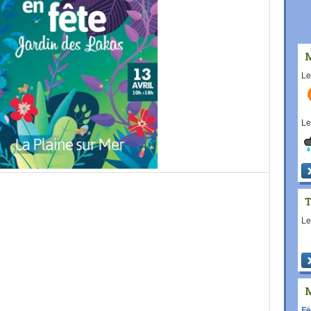
L
L
L
Fê