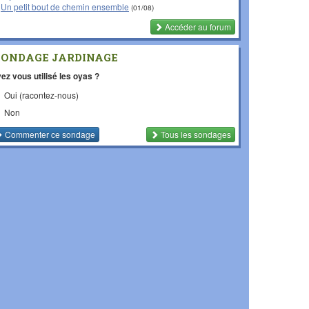
Un petit bout de chemin ensemble
(01/08)
Accéder au forum
SONDAGE JARDINAGE
ez vous utilisé les oyas ?
Oui (racontez-nous)
Non
Commenter
ce sondage
Tous les sondages