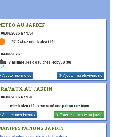
MÉTÉO AU JARDIN
e
08/08/2026 à 11:34
:
23°C chez
mimicalva (14)
e
04/08/2026
:
7 millimètres
d'eau chez
Roby88 (88)
Ajouter ma météo
Ajouter ma pluviométrie
TRAVAUX AU JARDIN
e
08/08/2026 à 11:40
:
mimicalva (14)
a ramassé des
poires tombées
.
Ajouter mes travaux
Tous les travaux
au jardin
MANIFESTATIONS JARDIN
te des plantes, du jardin et de la nature