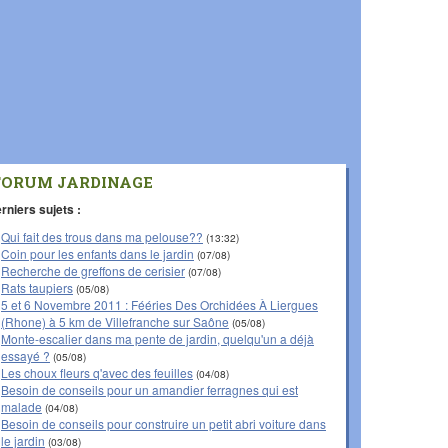
FORUM JARDINAGE
rniers sujets :
Qui fait des trous dans ma pelouse??
(13:32)
Coin pour les enfants dans le jardin
(07/08)
Recherche de greffons de cerisier
(07/08)
Rats taupiers
(05/08)
5 et 6 Novembre 2011 : Fééries Des Orchidées À Liergues
(Rhone) à 5 km de Villefranche sur Saône
(05/08)
Monte-escalier dans ma pente de jardin, quelqu'un a déjà
essayé ?
(05/08)
Les choux fleurs q'avec des feuilles
(04/08)
Besoin de conseils pour un amandier ferragnes qui est
malade
(04/08)
Besoin de conseils pour construire un petit abri voiture dans
le jardin
(03/08)