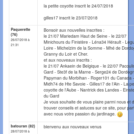
la petite coyotte inscrit le 24/07/2018
gilles17 inscrit le 23/07/2018
Paquerette
Bonsoir aux nouvelles inscrites :
(76)
le 21/07 Mariedam Haut de Seine - le 22/07
26/07/2018 à
Minichours du Finistère - Léna34 Hérault - Legu
21:31
Loire - Michelzim de la Somme - Mhé de Dordo
Granny du Loir et Cher.
et aux nouveaux inscrits :
le 21/07 Ankaein de Belgique - le 22/07 Pacouli
Gard - Ste3f de la Marne - Serge24 de Dordogn
Papyman du Morbihan - Roger101 du Canada 
Midh74 de Hte Savoie - Gilles17 de l'Ain - La pe
coyotte de l'Aube - Nantrick des Landes - Einst
du Gard
Je vous souhaite de vous plaire parmi nous et 
trouver conseils et astuces sur ce site, pour pa
avec nous votre passion du jardinage.
batouran (82)
bienvenu aux nouveaux venus
28/07/2018 à