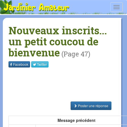
Toggl
navig
Nouveaux inscrits...
un petit coucou de
bienvenue
(Page 47)
Facebook
Twitter
Poster une réponse
Message précédent