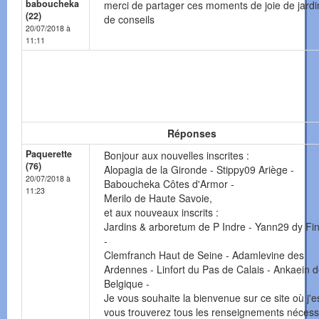
baboucheka
merci de partager ces moments de joie de jardi
(22)
de conseils
20/07/2018 à
11:11
Réponses
Paquerette
Bonjour aux nouvelles inscrites :
(76)
Alopagia de la Gironde - Stippy09 Ariège -
20/07/2018 à
Baboucheka Côtes d'Armor -
11:23
Merilo de Haute Savoie,
et aux nouveaux inscrits :
Jardins & arboretum de P Indre - Yann29 dy Fin
-
Clemfranch Haut de Seine - Adamlevine des
Ardennes - Linfort du Pas de Calais - Ankaein 
Belgique -
Je vous souhaite la bienvenue sur ce site où j'
vous trouverez tous les renseignements nécess