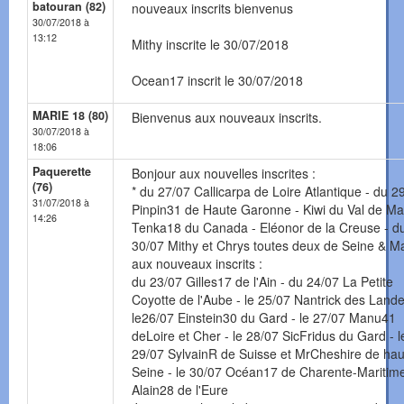
batouran (82)
nouveaux inscrits bienvenus
30/07/2018 à
13:12
Mithy inscrite le 30/07/2018
Ocean17 inscrit le 30/07/2018
MARIE 18 (80)
Bienvenus aux nouveaux inscrits.
30/07/2018 à
18:06
Paquerette
Bonjour aux nouvelles inscrites :
(76)
* du 27/07 Callicarpa de Loire Atlantique - du 2
31/07/2018 à
Pinpin31 de Haute Garonne - Kiwi du Val de Ma
14:26
Tenka18 du Canada - Eléonor de la Creuse - d
30/07 Mithy et Chrys toutes deux de Seine & M
aux nouveaux inscrits :
du 23/07 Gilles17 de l'Ain - du 24/07 La Petite
Coyotte de l'Aube - le 25/07 Nantrick des Lande
le26/07 Einstein30 du Gard - le 27/07 Manu41
deLoire et Cher - le 28/07 SicFridus du Gard - l
29/07 SylvainR de Suisse et MrCheshire de hau
Seine - le 30/07 Océan17 de Charente-Maritime
Alain28 de l'Eure