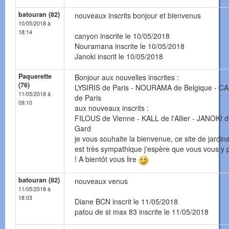
batouran (82)
nouveaux inscrits bonjour et bienvenus
10/05/2018 à
18:14
canyon inscrite le 10/05/2018
Nouramana inscrite le 10/05/2018
Janoki inscrit le 10/05/2018
Paquerette
Bonjour aux nouvelles inscrites :
(76)
LYSIRIS de Paris - NOURAMA de Belgique - 
11/05/2018 à
de Paris
09:10
aux nouveaux inscrits :
FILOUS de Vienne - KALL de l'Allier - JANOKI 
Gard
je vous souhaite la bienvenue, ce site de jardin
est très sympathique j'espère que vous vous y p
! A bientôt vous lire
batouran (82)
nouveaux venus
11/05/2018 à
18:03
Diane BCN inscrit le 11/05/2018
patou de st max 83 inscrite le 11/05/2018