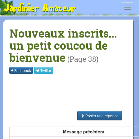
Toggl
navig
Nouveaux inscrits...
un petit coucou de
bienvenue
(Page 38)
Facebook
Twitter
Poster une réponse
Message précédent