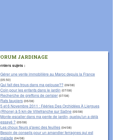
FORUM JARDINAGE
rniers sujets :
Gérer une vente immobilière au Maroc depuis la France
(05:50)
Qui fait des trous dans ma pelouse??
(09/08)
Coin pour les enfants dans le jardin
(07/08)
Recherche de greffons de cerisier
(07/08)
Rats taupiers
(05/08)
5 et 6 Novembre 2011 : Fééries Des Orchidées À Liergues
(Rhone) à 5 km de Villefranche sur Saône
(05/08)
Monte-escalier dans ma pente de jardin, quelqu'un a déjà
essayé ?
(05/08)
Les choux fleurs q'avec des feuilles
(04/08)
Besoin de conseils pour un amandier ferragnes qui est
malade
(04/08)