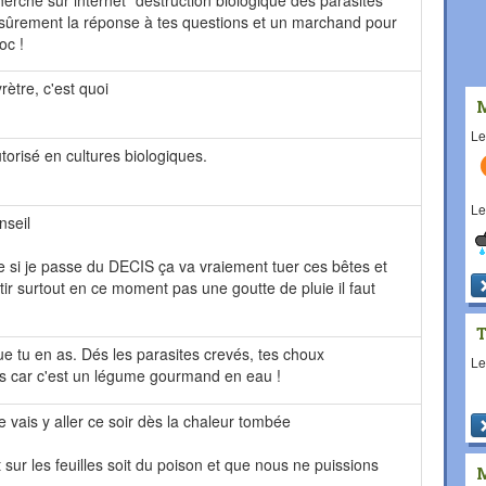
erche sur internet "destruction biologique des parasites
as sûrement la réponse à tes questions et un marchand pour
oc !
rètre, c'est quoi
L
utorisé en cultures biologiques.
L
nseil
 si je passe du DECIS ça va vraiement tuer ces bêtes et
ir surtout en ce moment pas une goutte de pluie il faut
e tu en as. Dés les parasites crevés, tes choux
L
roses car c'est un légume gourmand en eau !
vais y aller ce soir dès la chaleur tombée
 sur les feuilles soit du poison et que nous ne puissions