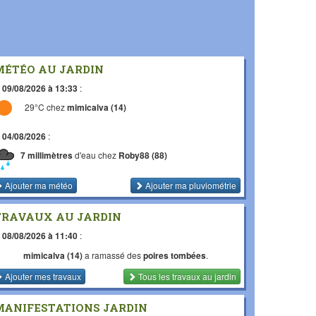
MÉTÉO AU JARDIN
e
09/08/2026 à 13:33
:
29°C chez
mimicalva (14)
e
04/08/2026
:
7 millimètres
d'eau chez
Roby88 (88)
Ajouter ma météo
Ajouter ma pluviométrie
TRAVAUX AU JARDIN
e
08/08/2026 à 11:40
:
mimicalva (14)
a ramassé des
poires tombées
.
Ajouter mes travaux
Tous les travaux
au jardin
MANIFESTATIONS JARDIN