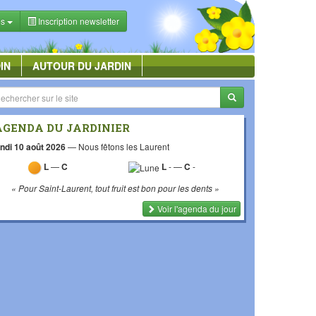
es
Inscription newsletter
IN
AUTOUR DU JARDIN
AGENDA DU JARDINIER
ndi 10 août 2026
—
Nous fêtons les Laurent
L
—
C
L
-
—
C
-
« Pour Saint-Laurent, tout fruit est bon pour les dents »
Voir l'agenda du jour