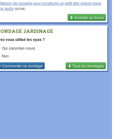
Besoin de conseils pour construire un petit abri voiture dans
le jardin
(03/08)
Accéder au forum
SONDAGE JARDINAGE
ez vous utilisé les oyas ?
Oui (racontez-nous)
Non
Commenter
ce sondage
Tous les sondages