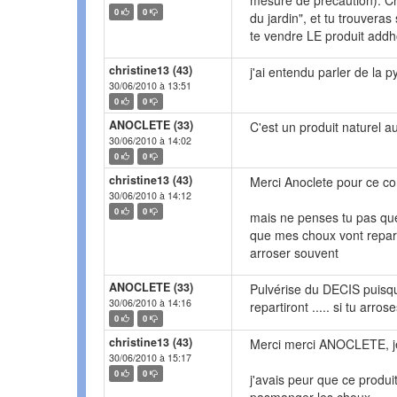
mesure de précaution). Ch
0
0
du jardin", et tu trouver
te vendre LE produit addh
christine13 (43)
j'ai entendu parler de la py
30/06/2010 à 13:51
0
0
ANOCLETE (33)
C'est un produit naturel a
30/06/2010 à 14:02
0
0
christine13 (43)
Merci Anoclete pour ce co
30/06/2010 à 14:12
0
0
mais ne penses tu pas que
que mes choux vont repart
arroser souvent
ANOCLETE (33)
Pulvérise du DECIS puisqu
30/06/2010 à 14:16
repartiront ..... si tu ar
0
0
christine13 (43)
Merci merci ANOCLETE, je 
30/06/2010 à 15:17
0
0
j'avais peur que ce produit