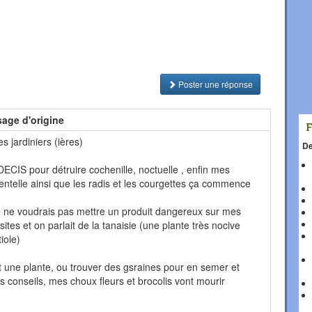
Poster une réponse
age d'origine
es jardiniers (ières)
De
 DECIS pour détruire cochenille, noctuelle , enfin mes
dentelle ainsi que les radis et les courgettes ça commence
je ne voudrais pas mettre un produit dangereux sur mes
sites et on parlait de la tanaisie (une plante très nocive
iole)
t une plante, ou trouver des gsraines pour en semer et
os conseils, mes choux fleurs et brocolis vont mourir