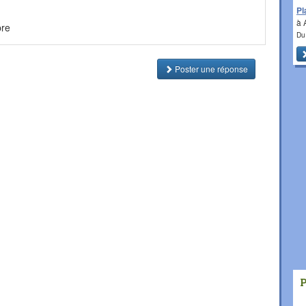
Pl
à
bre
Du
Poster une réponse