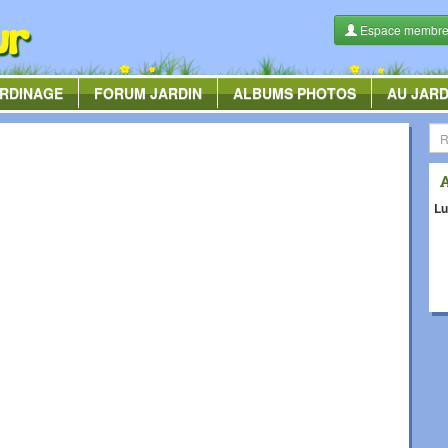
Espace membr
RDINAGE
FORUM
JARDIN
ALBUMS
PHOTOS
AU JARD
Lu