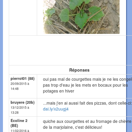
Réponses
pierrot01 (88)
oui pas mal de courgettes mais je ne les conge
20/09/2015 à
pas trop d'eau je les mets en bocaux pour les
14:48
potages en hiver
bruyere (20b)
...mais j'en ai aussi fait des pizzas, dont celle-ci:
13/12/2015 à
dai.ly/x2uugj4
13:28
Ecoline 2
quiche aux courgettes et au fromage de chèvre
(BE)
de la marjolaine, c'est délicieux!
11/02/2016 à