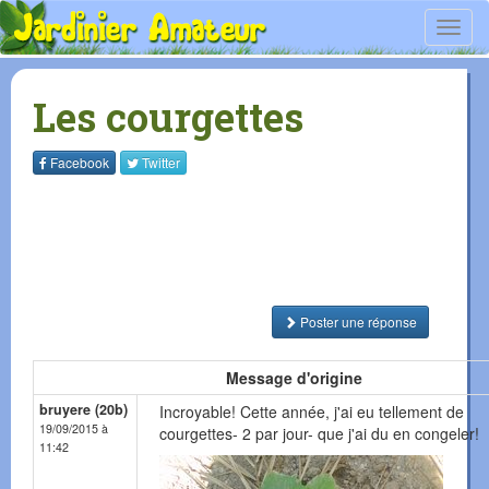
Toggl
navig
Les courgettes
Facebook
Twitter
Poster une réponse
Message d'origine
bruyere (20b)
Incroyable! Cette année, j'ai eu tellement de
19/09/2015 à
courgettes- 2 par jour- que j'ai du en congeler!
11:42