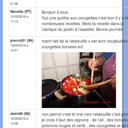
21:06
Nenette (PT)
Bonjour à tous
12/02/2016 à
Oui une quiche aux courgettes c'est bon il y a d
11:12
nombreuses recettes. Mets ta recette dans la
rubrique du jardin à l'assiette. Bonne journée
pierrot01 (88)
mami fait de la ratatouille c est sont vocabulaire
19/09/2016 à
courgettes tomates ect
14:21
alain86 (86)
non pierrot c'est le vrai nom ratatouille c'est pr
19/09/2016 à
je crois il faut des oignons , de l'ail , des tomate
14:38
poivrons rouges et verts , des courgettes et de l