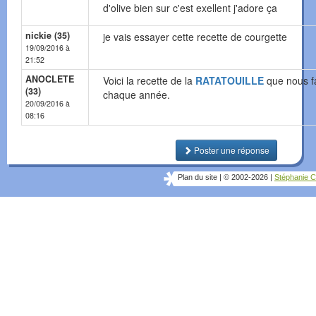
d'olive bien sur c'est exellent j'adore ça
nickie (35)
je vais essayer cette recette de courgette
19/09/2016 à
21:52
ANOCLETE
Voici la recette de la
RATATOUILLE
que nous f
(33)
chaque année.
20/09/2016 à
08:16
Poster une réponse
Plan du site
|
© 2002-2026
|
Stéphanie C