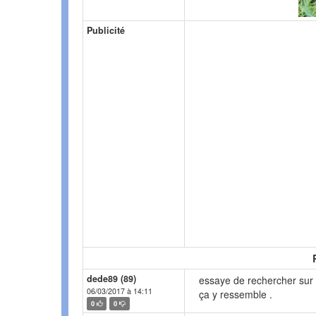
Publicité
dede89 (89)
essaye de rechercher sur
06/03/2017 à 14:11
ça y ressemble .
0
0