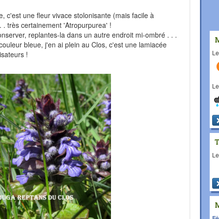
, c'est une fleur vivace stolonisante (mais facile à
. . très certainement 'Atropurpurea' !
 conserver, replantes-la dans un autre endroit mi-ombré . . .
e couleur bleue, j'en ai plein au Clos, c'est une lamiacée
L
isateurs !
L
L
Fê