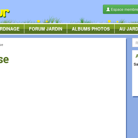
Espace membr
RDINAGE
FORUM
JARDIN
ALBUMS
PHOTOS
AU JARD
se
se
Sa