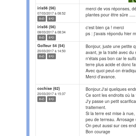
iris56 (56)
merci de vos réponses, déb
07/03/2017 à 08:52
plantes pour être sûre .....
0
0
iris56 (56)
c'est bien ça ! merci
08/03/2017 à 08:34
ps : j'avais répondu hier 
0
0
Golfeur 54 (54)
Bonjour, juste une petite 
20/03/2017 à 14:50
avant, je la traité avec du 
0
0
n'étais pas bon car le sul
terre plus acide et donc f
Avec quoi peut-on éradiq
Merci d'avance.
cochise (62)
Bonjour.J'ai quelques end
20/03/2017 à 15:37
Ce sont les endroits où la
0
0
J'y passe un petit scarifi
traitement.
Si la terre est mise à nue
peu de terreau. Arrosage s
On peut aussi sur ces end
Bon courage