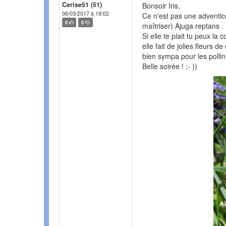
Cerise51 (51)
Bonsoir Iris,
06/03/2017 à 19:02
Ce n'est pas une adventice
0
0
maîtriser) Ajuga reptans . 
Si elle te plait tu peux la
elle fait de jolies fleurs d
bien sympa pour les pollin
Belle soirée ! ;- ))