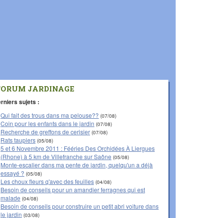
FORUM JARDINAGE
rniers sujets :
Qui fait des trous dans ma pelouse??
(07/08)
Coin pour les enfants dans le jardin
(07/08)
Recherche de greffons de cerisier
(07/08)
Rats taupiers
(05/08)
5 et 6 Novembre 2011 : Fééries Des Orchidées À Liergues
(Rhone) à 5 km de Villefranche sur Saône
(05/08)
Monte-escalier dans ma pente de jardin, quelqu'un a déjà
essayé ?
(05/08)
Les choux fleurs q'avec des feuilles
(04/08)
Besoin de conseils pour un amandier ferragnes qui est
malade
(04/08)
Besoin de conseils pour construire un petit abri voiture dans
le jardin
(03/08)