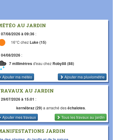
MÉTÉO AU JARDIN
e
07/08/2026 à 09:36
:
16°C chez
Luke (15)
e
04/08/2026
:
7 millimètres
d'eau chez
Roby88 (88)
Ajouter ma météo
Ajouter ma pluviométrie
TRAVAUX AU JARDIN
e
29/07/2026 à 15:01
:
kernébraz (29)
a arraché des
échalotes
.
Ajouter mes travaux
Tous les travaux
au jardin
MANIFESTATIONS JARDIN
te des plantes, du jardin et de la nature