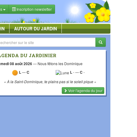
es
Inscription newsletter
IN
AUTOUR DU JARDIN
AGENDA DU JARDINIER
medi 08 août 2026
—
Nous fêtons les Dominique
L
—
C
L
-
—
C
-
« À la Saint-Dominique, te plains pas si le soleil pique »
Voir l'agenda du jour