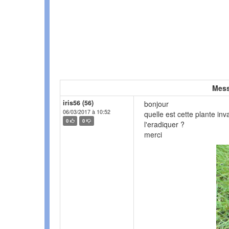
Mess
iris56 (56)
bonjour
06/03/2017 à 10:52
quelle est cette plante i
0
0
l'eradiquer ?
merci