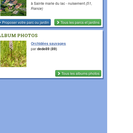
à Sainte marie du lac - nuisement
(51,
France)
Proposer votre parc ou jardin
Tous les parcs et jardins
ALBUM PHOTOS
Orchidées sauvages
par
dede89 (89)
Tous les albums photos