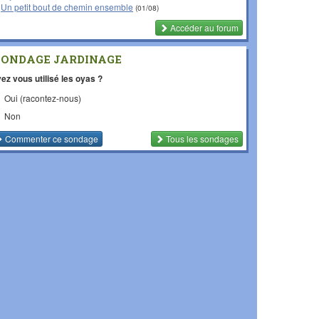
Un petit bout de chemin ensemble
(01/08)
Accéder au forum
SONDAGE JARDINAGE
ez vous utilisé les oyas ?
Oui (racontez-nous)
Non
Commenter
ce sondage
Tous les sondages