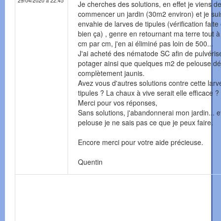
29/04/2020 à 22:45
Je cherches des solutions, en effet je viens d
commencer un jardin (30m2 environ) et je sui
envahie de larves de tipules (vérification faite 
bien ça) , genre en retournant ma terre tout à
cm par cm, j'en ai éliminé pas loin de 500...
J'ai acheté des nématode SC afin de pulvéri
potager ainsi que quelques m2 de pelouse dé
complètement jaunis.
Avez vous d'autres solutions contre cette larv
tipules ? La chaux à vive serait elle efficace ?
Merci pour vos réponses,
Sans solutions, j'abandonnerai mon jardin... e
pelouse je ne sais pas ce que je peux faire.
Encore merci pour votre aide précieuse.
Quentin