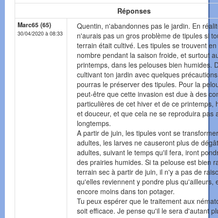
Réponses
Marc65 (65)
Quentin, n'abandonnes pas le jardin. En réalit
30/04/2020 à 08:33
n'aurais pas un gros problème de tipules si to
terrain était cultivé. Les tipules se trouvent e
nombre pendant la saison froide, et surtout a
printemps, dans les pelouses bien humides. 
cultivant ton jardin avec quelques précautions
pourras le préserver des tipules. Pour la pelo
peut-être que cette invasion est due à des co
particulières de cet hiver et de ce printemps, 
et douceur, et que cela ne se reproduira pas 
longtemps.
A partir de juin, les tipules vont se transforme
adultes, les larves ne causeront plus de dégâ
adultes, suivant le temps qu'il fera, iront pon
des prairies humides. Si ta pelouse est bien ra
terrain sec à partir de juin, il n'y a pas de rais
qu'elles reviennent y pondre plus qu'ailleurs, 
encore moins dans ton potager.
Tu peux espérer que le traitement aux néma
soit efficace. Je pense qu'il le sera d'autant p