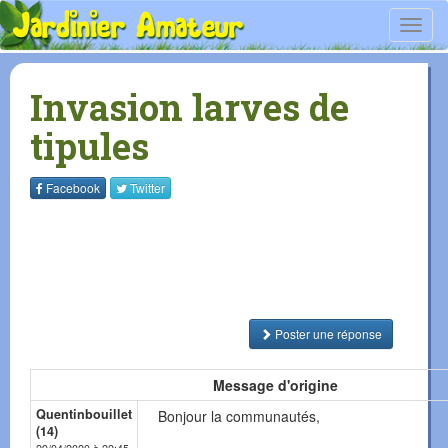
Toggl
navig
Invasion larves de
tipules
Facebook
Twitter
Poster une réponse
Message d'origine
Quentinbouillet
Bonjour la communautés,
(14)