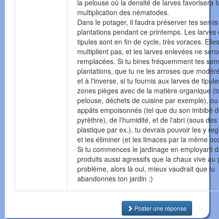
la pelouse où la densité de larves favorisera l
multiplication des nématodes.
Dans le potager, il faudra préserver tes semis
plantations pendant ce printemps. Les larves
tipules sont en fin de cycle, très voraces. Elle
multiplient pas, et les larves enlevées ne sero
remplacées. Si tu bines fréquemment tes sem
plantations, que tu ne les arroses que modér
et à l'inverse, si tu fournis aux larves de tipul
zones pièges avec de la matière organique (t
pelouse, déchets de cuisine par exemple), ou
appâts empoisonnés (tel que du son imbibé 
pyrèthre), de l'humidité, et de l'abri (sous de
plastique par ex.), tu devrais pouvoir les y re
et les éliminer (et les limaces par la même oc
Si tu commences le jardinage en employant 
produits aussi agressifs que la chaux vive au
problème, alors là oui, mieux vaudrait que tu
abandonnes ton jardin ;)
Poster une réponse