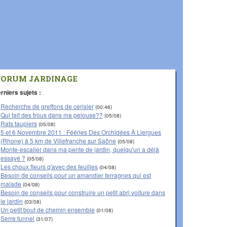
FORUM JARDINAGE
rniers sujets :
Recherche de greffons de cerisier
(00:46)
Qui fait des trous dans ma pelouse??
(05/08)
Rats taupiers
(05/08)
5 et 6 Novembre 2011 : Fééries Des Orchidées À Liergues
(Rhone) à 5 km de Villefranche sur Saône
(05/08)
Monte-escalier dans ma pente de jardin, quelqu'un a déjà
essayé ?
(05/08)
Les choux fleurs q'avec des feuilles
(04/08)
Besoin de conseils pour un amandier ferragnes qui est
malade
(04/08)
Besoin de conseils pour construire un petit abri voiture dans
le jardin
(03/08)
Un petit bout de chemin ensemble
(01/08)
Serre tunnel
(31/07)