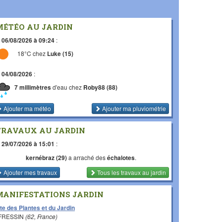
MÉTÉO AU JARDIN
e
06/08/2026 à 09:24
:
18°C chez
Luke (15)
e
04/08/2026
:
7 millimètres
d'eau chez
Roby88 (88)
Ajouter ma météo
Ajouter ma pluviométrie
TRAVAUX AU JARDIN
e
29/07/2026 à 15:01
:
kernébraz (29)
a arraché des
échalotes
.
Ajouter mes travaux
Tous les travaux
au jardin
MANIFESTATIONS JARDIN
te des Plantes et du Jardin
 FRESSIN
(62, France)