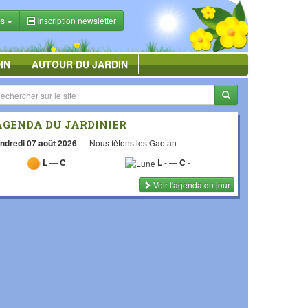
es
Inscription newsletter
IN
AUTOUR DU JARDIN
AGENDA DU JARDINIER
ndredi 07 août 2026
—
Nous fêtons les Gaetan
L
—
C
L
-
—
C
-
Voir l'agenda du jour