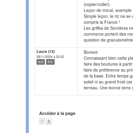
(copier/coller).
Leçon de moral, exemple : l
Simple leçon, le riz ne se
compris la France !
Les griffes de Sorcières n
commerce portent des nom
question de granulométrie
Laure (13)
Bonsoir
28/11/2024 à 20:22
Connaissant bien cette pl
0
0
faire des boutures à parti
faire de préférence au prin
de la base. Entre temps g
soleil ni au grand froid c
terreau. Une bonne terre d
Accéder à la page
1
2