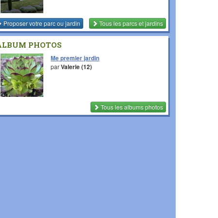
Proposer votre parc ou jardin
Tous les parcs et jardins
ALBUM PHOTOS
Me premier jardin
par
Valerie (12)
Tous les albums photos