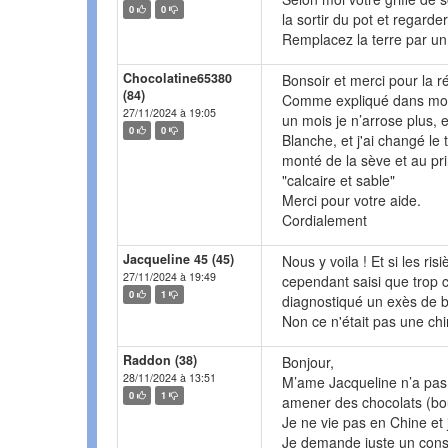
0
0
la sortir du pot et regarder
Remplacez la terre par un
Chocolatine65380
Bonsoir et merci pour la 
(84)
Comme expliqué dans mon 1
27/11/2024 à 19:05
un mois je n’arrose plus, et
0
0
Blanche, et j'ai changé le 
monté de la sève et au pri
"calcaire et sable"
Merci pour votre aide.
Cordialement
Jacqueline 45 (45)
Nous y voila ! Et si les r
27/11/2024 à 19:49
cependant saisi que trop c'
0
1
diagnostiqué un exès de b
Non ce n'était pas une chi
Raddon (38)
Bonjour,
28/11/2024 à 13:51
M’ame Jacqueline n’a pas é
0
1
amener des chocolats (bou
Je ne vie pas en Chine et 
Je demande juste un conse