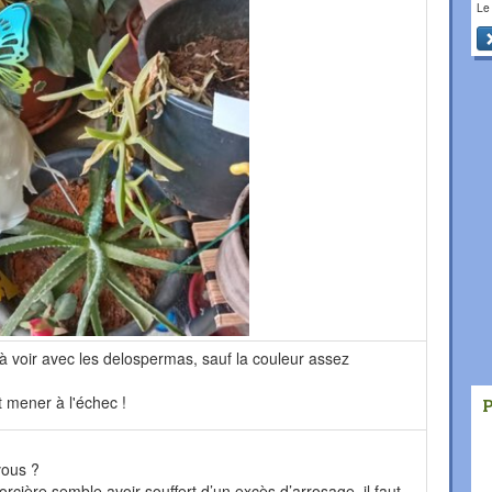
Le
 à voir avec les delospermas, sauf la couleur assez
ut mener à l'échec !
vous ?
orcière semble avoir souffert d’un excès d’arrosage. il faut