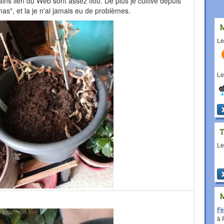
ins lien du Web sont assez flou. De plus je cultive depuis
s", et la je n'ai jamais eu de problèmes.
L
L
L
Fê
à