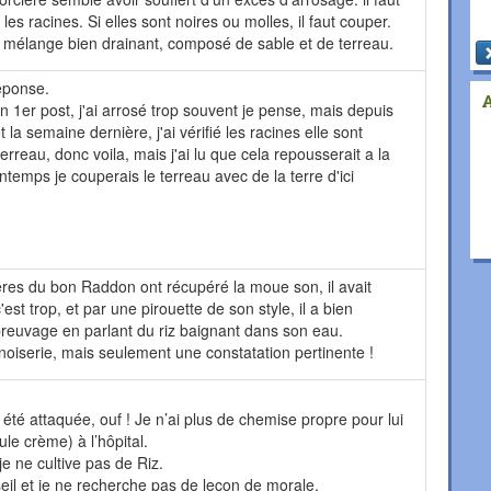
 les racines. Si elles sont noires ou molles, il faut couper.
 mélange bien drainant, composé de sable et de terreau.
réponse.
er post, j'ai arrosé trop souvent je pense, mais depuis
 la semaine dernière, j'ai vérifié les racines elle sont
terreau, donc voila, mais j'ai lu que cela repousserait a la
ntemps je couperais le terreau avec de la terre d'ici
isières du bon Raddon ont récupéré la moue son, il avait
est trop, et par une pirouette de son style, il a bien
reuvage en parlant du riz baignant dans son eau.
noiserie, mais seulement une constatation pertinente !
té attaquée, ouf ! Je n’ai plus de chemise propre pour lui
le crème) à l’hôpital.
je ne cultive pas de Riz.
il et je ne recherche pas de leçon de morale.