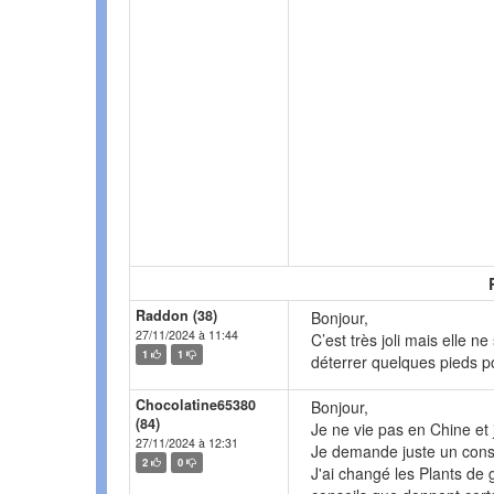
Raddon (38)
Bonjour,
27/11/2024 à 11:44
C’est très joli mais elle n
1
1
déterrer quelques pieds po
Chocolatine65380
Bonjour,
(84)
Je ne vie pas en Chine et 
27/11/2024 à 12:31
Je demande juste un conse
2
0
J'ai changé les Plants de g