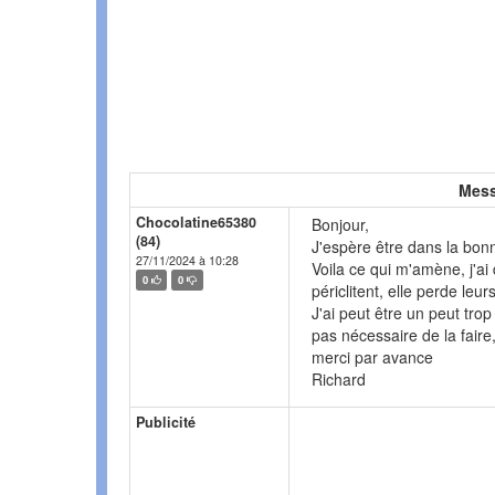
Mess
Chocolatine65380
Bonjour,
(84)
J'espère être dans la bon
27/11/2024 à 10:28
Voila ce qui m'amène, j'ai
0
0
périclitent, elle perde leu
J'ai peut être un peut trop
pas nécessaire de la faire
merci par avance
Richard
Publicité