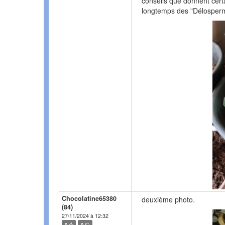
conseils que donnent certa
longtemps des "Délosperma
Chocolatine65380
deuxième photo.
(84)
27/11/2024 à 12:32
0
0