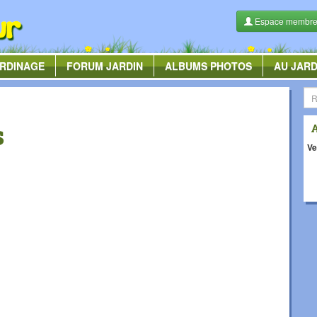
Espace membr
RDINAGE
FORUM
JARDIN
ALBUMS
PHOTOS
AU JARD
s
Ve