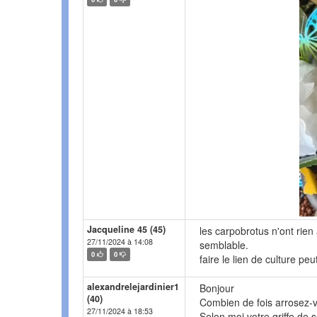
Jacqueline 45 (45)
les carpobrotus n'ont rien
27/11/2024 à 14:08
semblable.
0
0
faire le lien de culture pe
alexandrelejardinier1
Bonjour
(40)
Combien de fois arrosez-
27/11/2024 à 18:53
Selon moi votre griffe de s