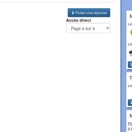
Poster une réponse
Accès direct
L
L
L
Fê
à