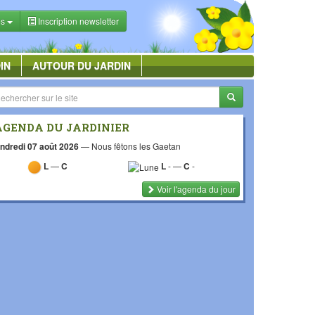
es
Inscription newsletter
IN
AUTOUR DU JARDIN
AGENDA DU JARDINIER
ndredi 07 août 2026
—
Nous fêtons les Gaetan
L
—
C
L
-
—
C
-
Voir l'agenda du jour