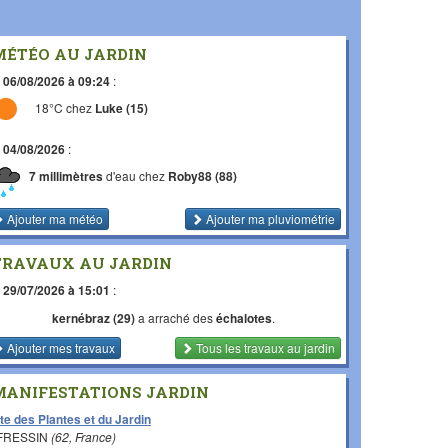
MÉTÉO AU JARDIN
e
06/08/2026 à 09:24
:
18°C chez
Luke (15)
e
04/08/2026
:
7 millimètres
d'eau chez
Roby88 (88)
Ajouter ma météo
Ajouter ma pluviométrie
TRAVAUX AU JARDIN
e
29/07/2026 à 15:01
:
kernébraz (29)
a arraché des
échalotes
.
Ajouter mes travaux
Tous les travaux
au jardin
MANIFESTATIONS JARDIN
te des Plantes et du Jardin
 FRESSIN
(62, France)