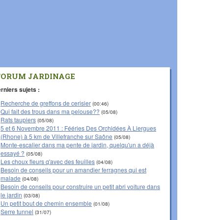
FORUM JARDINAGE
rniers sujets :
Recherche de greffons de cerisier
(00:46)
Qui fait des trous dans ma pelouse??
(05/08)
Rats taupiers
(05/08)
5 et 6 Novembre 2011 : Fééries Des Orchidées À Liergues
(Rhone) à 5 km de Villefranche sur Saône
(05/08)
Monte-escalier dans ma pente de jardin, quelqu'un a déjà
essayé ?
(05/08)
Les choux fleurs q'avec des feuilles
(04/08)
Besoin de conseils pour un amandier ferragnes qui est
malade
(04/08)
Besoin de conseils pour construire un petit abri voiture dans
le jardin
(03/08)
Un petit bout de chemin ensemble
(01/08)
Serre tunnel
(31/07)