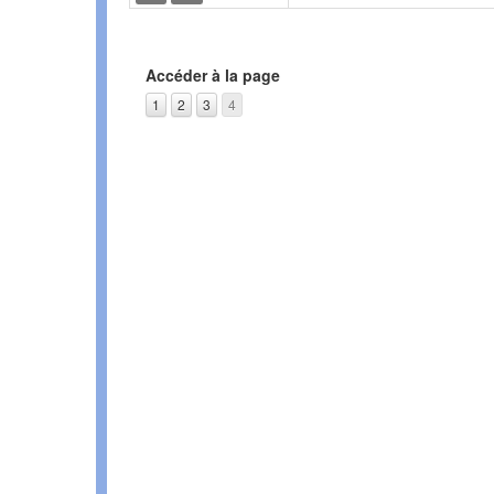
Accéder à la page
1
2
3
4