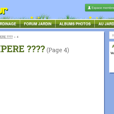
Espace membr
RDINAGE
FORUM
JARDIN
ALBUMS
PHOTOS
AU JARD
ERE ????
4
PERE ????
(Page 4)
Ve