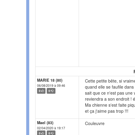
MARIE 18 (80)
Cette petite bête, si vrai
06/08/2019 à 09:46
quand elle se faufile dans
0
0
sait que ce n'est pas une v
reviendra a son endroit ! é
Ma chienne s'est faite pique
et ça j'aime pas trop !!!
Mael (83)
Couleuvre
02/04/2020 à 19:17
0
0