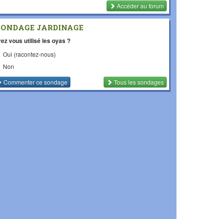
Accéder au forum
SONDAGE JARDINAGE
ez vous utilisé les oyas ?
Oui (racontez-nous)
Non
Commenter
ce sondage
Tous les sondages