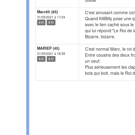
Joelle
Marc65 (65)
C'est amusant comme coï
31/05/2021 à 17:24
Quand KillBilly pose une qu
0
0
avec le lien caché sous le 
qui lui répond:"Le Roi de l
Bizarre, bizarre.
MARIEP (45)
C'est normal Marc, le roi 
31/05/2021 à 18:39
Entre cousins des deux fr
0
0
un oeuf.
Plus sérieusement les clap
bois qui boit, mais le Roi 