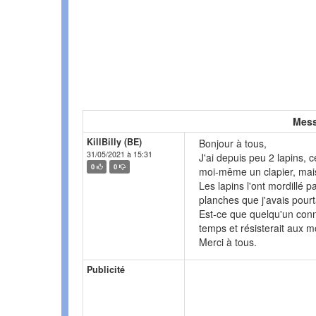
Mess
KillBilly (BE)
Bonjour à tous,
31/05/2021 à 15:31
J'ai depuis peu 2 lapins, 
0
0
moi-même un clapier, mais
Les lapins l'ont mordillé p
planches que j'avais pourt
Est-ce que quelqu'un conna
temps et résisterait aux m
Merci à tous.
Publicité