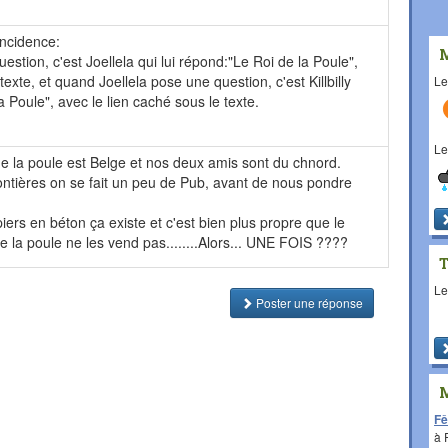
ncidence:
estion, c'est Joellela qui lui répond:"Le Roi de la Poule",
texte, et quand Joellela pose une question, c'est Killbilly
L
a Poule", avec le lien caché sous le texte.
L
de la poule est Belge et nos deux amis sont du chnord.
ontières on se fait un peu de Pub, avant de nous pondre
iers en béton ça existe et c'est bien plus propre que le
de la poule ne les vend pas........Alors... UNE FOIS ????
L
Poster une réponse
Fê
à