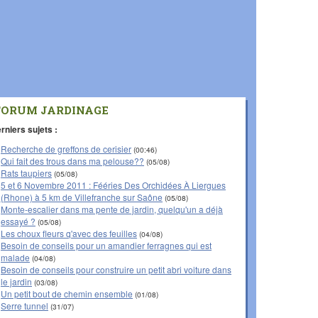
FORUM JARDINAGE
rniers sujets :
Recherche de greffons de cerisier
(00:46)
Qui fait des trous dans ma pelouse??
(05/08)
Rats taupiers
(05/08)
5 et 6 Novembre 2011 : Fééries Des Orchidées À Liergues
(Rhone) à 5 km de Villefranche sur Saône
(05/08)
Monte-escalier dans ma pente de jardin, quelqu'un a déjà
essayé ?
(05/08)
Les choux fleurs q'avec des feuilles
(04/08)
Besoin de conseils pour un amandier ferragnes qui est
malade
(04/08)
Besoin de conseils pour construire un petit abri voiture dans
le jardin
(03/08)
Un petit bout de chemin ensemble
(01/08)
Serre tunnel
(31/07)