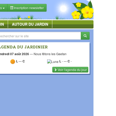
es
Inscription newsletter
IN
AUTOUR DU JARDIN
AGENDA DU JARDINIER
ndredi 07 août 2026
—
Nous fêtons les Gaetan
L
—
C
L
-
—
C
-
Voir l'agenda du jour