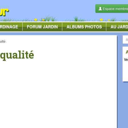
Espace membr
RDINAGE
FORUM
JARDIN
ALBUMS
PHOTOS
AU JARD
lité
qualité
Ve