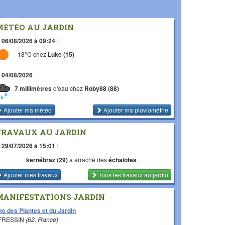
MÉTÉO AU JARDIN
e
06/08/2026 à 09:24
:
18°C chez
Luke (15)
e
04/08/2026
:
7 millimètres
d'eau chez
Roby88 (88)
Ajouter ma météo
Ajouter ma pluviométrie
TRAVAUX AU JARDIN
e
29/07/2026 à 15:01
:
kernébraz (29)
a arraché des
échalotes
.
Ajouter mes travaux
Tous les travaux
au jardin
MANIFESTATIONS JARDIN
te des Plantes et du Jardin
 FRESSIN
(62, France)