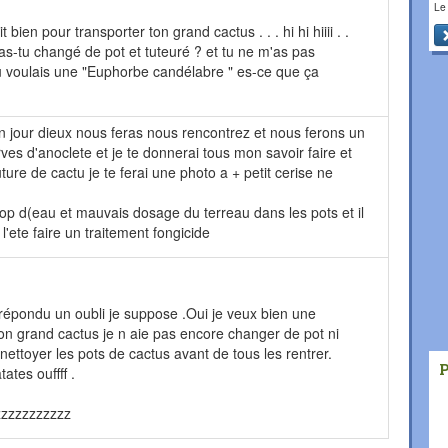
Le
ait bien pour transporter ton grand cactus . . . hi hi hiiii . .
 l'as-tu changé de pot et tuteuré ? et tu ne m'as pas
u voulais une "Euphorbe candélabre " es-ce que ça
un jour dieux nous feras nous rencontrez et nous ferons un
es d'anoclete et je te donnerai tous mon savoir faire et
ture de cactu je te ferai une photo a + petit cerise ne
op d(eau et mauvais dosage du terreau dans les pots et il
l'ete faire un traitement fongicide
 répondu un oubli je suppose .Oui je veux bien une
on grand cactus je n aie pas encore changer de pot ni
ettoyer les pots de cactus avant de tous les rentrer.
tates ouffff .
zzzzzzzzzzz