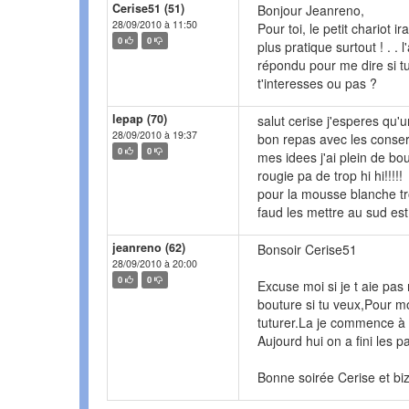
Cerise51 (51)
Bonjour Jeanreno,
28/09/2010 à 11:50
Pour toi, le petit chariot ir
0
0
plus pratique surtout ! . .
répondu pour me dire si t
t'interesses ou pas ?
lepap (70)
salut cerise j'esperes qu'
28/09/2010 à 19:37
bon repas avec les conserv
0
0
mes idees j'ai plein de bou
rougie pa de trop hi hi!!!!!
pour la mousse blanche tr
faud les mettre au sud est 
jeanreno (62)
Bonsoir Cerise51
28/09/2010 à 20:00
0
0
Excuse moi si je t aie pas
bouture si tu veux,Pour m
tuturer.La je commence à n
Aujourd hui on a fini les pa
Bonne soirée Cerise et bi