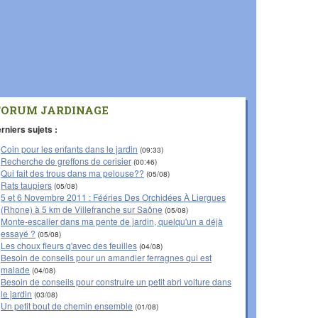
FORUM JARDINAGE
rniers sujets :
Coin pour les enfants dans le jardin
(09:33)
Recherche de greffons de cerisier
(00:46)
Qui fait des trous dans ma pelouse??
(05/08)
Rats taupiers
(05/08)
5 et 6 Novembre 2011 : Fééries Des Orchidées À Liergues
(Rhone) à 5 km de Villefranche sur Saône
(05/08)
Monte-escalier dans ma pente de jardin, quelqu'un a déjà
essayé ?
(05/08)
Les choux fleurs q'avec des feuilles
(04/08)
Besoin de conseils pour un amandier ferragnes qui est
malade
(04/08)
Besoin de conseils pour construire un petit abri voiture dans
le jardin
(03/08)
Un petit bout de chemin ensemble
(01/08)