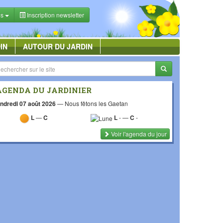
es
Inscription newsletter
IN
AUTOUR DU JARDIN
AGENDA DU JARDINIER
ndredi 07 août 2026
—
Nous fêtons les Gaetan
L
—
C
L
-
—
C
-
Voir l'agenda du jour