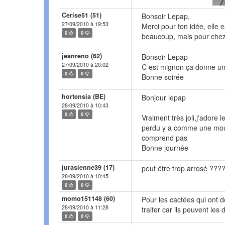
Cerise51 (51)
Bonsoir Lepap,
27/09/2010 à 19:53
Merci pour ton idée, elle 
0
0
beaucoup, mais pour chez mo
jeanreno (62)
Bonsoir Lepap
27/09/2010 à 20:02
C est mignon ça donne une
0
0
Bonne soirée
hortensia (BE)
Bonjour lepap
28/09/2010 à 10:43
0
0
Vraiment très joli,j'adore 
perdu y a comme une mouss
comprend pas
Bonne journée
jurasienne39 (17)
peut être trop arrosé ???
28/09/2010 à 10:45
0
0
momo151148 (60)
Pour les cactées qui ont d
28/09/2010 à 11:28
traiter car ils peuvent les
0
0