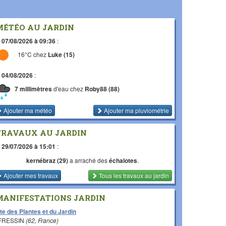
MÉTÉO AU JARDIN
e
07/08/2026 à 09:36
:
16°C chez
Luke (15)
e
04/08/2026
:
7 millimètres
d'eau chez
Roby88 (88)
Ajouter ma météo
Ajouter ma pluviométrie
TRAVAUX AU JARDIN
e
29/07/2026 à 15:01
:
kernébraz (29)
a arraché des
échalotes
.
Ajouter mes travaux
Tous les travaux
au jardin
MANIFESTATIONS JARDIN
te des Plantes et du Jardin
 FRESSIN
(62, France)