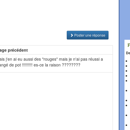
Poster une réponse
age précédent
De
ais j'en ai eu aussi des "rouges" mais je n'ai pas réussi a
angé de pot !!!!!!!!! es-ce la raison ????????