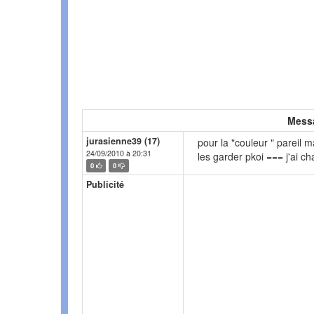
Mess
jurasienne39 (17)
pour la "couleur " pareil m
24/09/2010 à 20:31
les garder pkoi === j'ai ch
0
0
Publicité