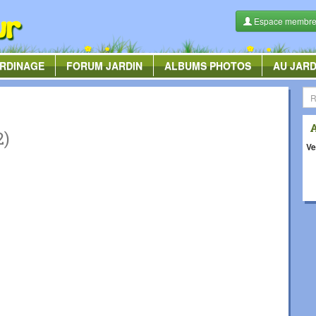
Espace membr
RDINAGE
FORUM
JARDIN
ALBUMS
PHOTOS
AU JARD
2)
Ve