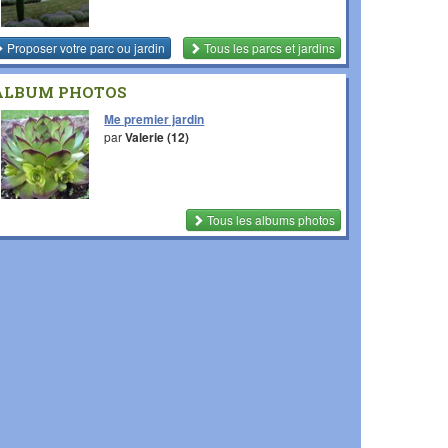
Proposer votre parc ou jardin
Tous les parcs et jardins
ALBUM PHOTOS
Me premier jardin
par
Valerie (12)
Tous les albums photos