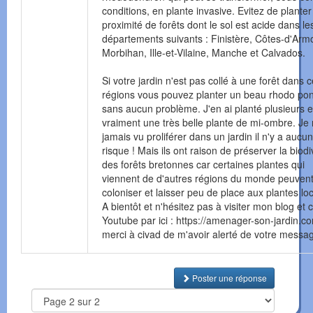
conditions, en plante invasive. Evitez de planter
proximité de forêts dont le sol est acide dans le
départements suivants : Finistère, Côtes-d'Armo
Morbihan, Ille-et-Vilaine, Manche et Calvados.
Si votre jardin n'est pas collé à une forêt dans 
régions vous pouvez planter un beau rhodo po
sans aucun problème. J'en ai planté plusieurs et
vraiment une très belle plante de mi-ombre. Je n
jamais vu proliférer dans un jardin il n'y a aucun
risque ! Mais ils ont raison de préserver la biodi
des forêts bretonnes car certaines plantes qui
viennent de d'autres régions du monde peuven
coloniser et laisser peu de place aux plantes lo
A bientôt et n'hésitez pas à visiter mon blog et 
Youtube par ici : https://amenager-son-jardin.co
merci à civad de m'avoir alerté de votre mess
Poster une réponse