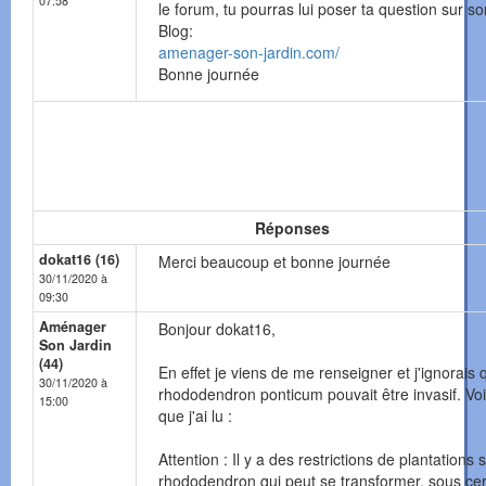
07:58
le forum, tu pourras lui poser ta question sur so
Blog:
amenager-son-jardin.com/
Bonne journée
Réponses
dokat16 (16)
Merci beaucoup et bonne journée
30/11/2020 à
09:30
Aménager
Bonjour dokat16,
Son Jardin
(44)
En effet je viens de me renseigner et j'ignorais 
30/11/2020 à
rhododendron ponticum pouvait être invasif. Voi
15:00
que j'ai lu :
Attention : Il y a des restrictions de plantations 
rhododendron qui peut se transformer, sous cer