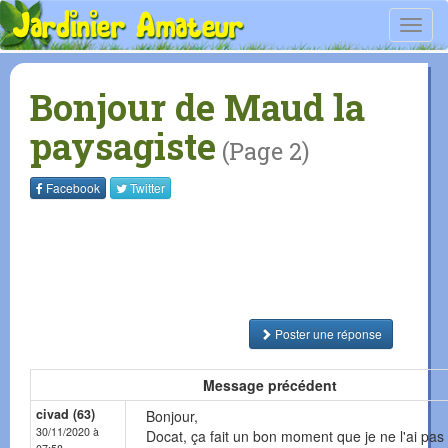
Toggl
navig
Bonjour de Maud la
paysagiste
(Page 2)
Facebook
Twitter
Poster une réponse
Message précédent
civad (63)
Bonjour,
30/11/2020 à
Docat, ça fait un bon moment que je ne l'ai pas