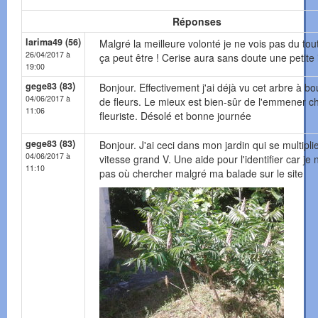
Réponses
larima49 (56)
Malgré la meilleure volonté je ne vois pas du tou
26/04/2017 à
ça peut être ! Cerise aura sans doute une petite 
19:00
gege83 (83)
Bonjour. Effectivement j'ai déjà vu cet arbre à b
04/06/2017 à
de fleurs. Le mieux est bien-sûr de l'emmener c
11:06
fleuriste. Désolé et bonne journée
gege83 (83)
Bonjour. J'ai ceci dans mon jardin qui se multipli
04/06/2017 à
vitesse grand V. Une aide pour l'identifier car je 
11:10
pas où chercher malgré ma balade sur le site