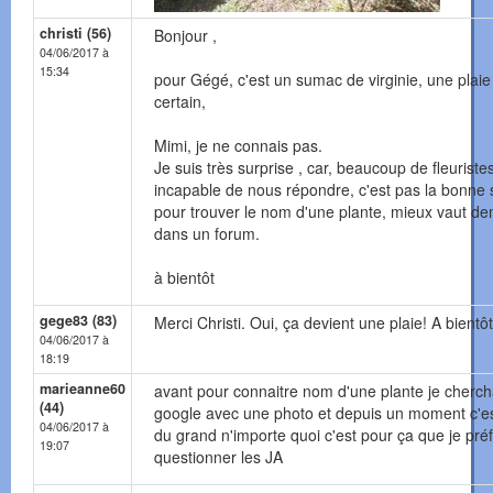
christi (56)
Bonjour ,
04/06/2017 à
15:34
pour Gégé, c'est un sumac de virginie, une plaie
certain,
Mimi, je ne connais pas.
Je suis très surprise , car, beaucoup de fleuriste
incapable de nous répondre, c'est pas la bonne 
pour trouver le nom d'une plante, mieux vaut d
dans un forum.
à bientôt
gege83 (83)
Merci Christi. Oui, ça devient une plaie! A bientôt
04/06/2017 à
18:19
marieanne60
avant pour connaitre nom d'une plante je cherch
(44)
google avec une photo et depuis un moment c'es
04/06/2017 à
du grand n'importe quoi c'est pour ça que je pré
19:07
questionner les JA