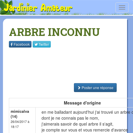
Toggl
navig
ARBRE INCONNU
Facebook
Twitter
Poster une réponse
Message d'origine
mimicalva
en me balladant aujourd'hui j'ai trouvé un arbre o
(14)
dont je ne connais pas le nom,
26/04/2017 à
j'aimerais savoir de quel arbre il s'agit,
18:17
je compte sur vous et vous remercie d'avance