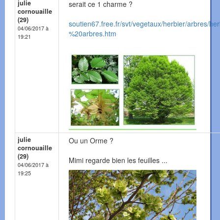
julie
serait ce 1 charme ?
cornouaille
(29)
soutien67.free.fr/svt/vegetaux/herbier/arbres/he
04/06/2017 à
%20arbres.htm
19:21
julie
Ou un Orme ?
cornouaille
(29)
Mimi regarde bien les feuilles ...
04/06/2017 à
19:25