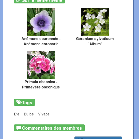
Sur le même thème
Anémone couronnée -
Géranium sylvaticum
Anémona coronaria
'Album'
Primula obconica -
Primevère obconique
Tags
Eté
Bulbe
Vivace
Commentaires des membres