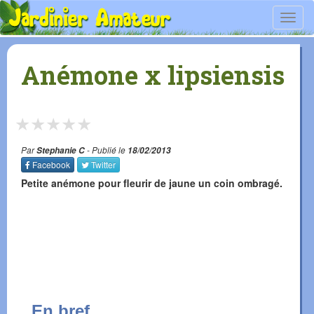
Toggl
navig
Anémone x lipsiensis
★
★
★
★
★
Par
Stephanie C
- Publié le
18/02/2013
Facebook
Twitter
Petite anémone pour fleurir de jaune un coin ombragé.
En bref