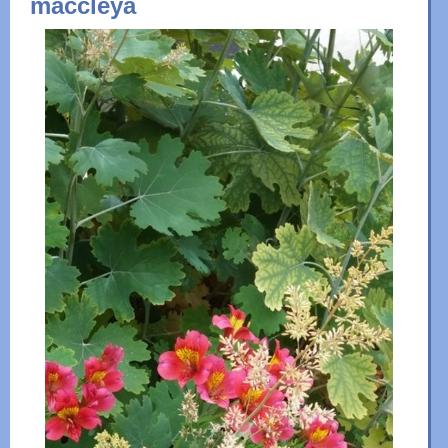
maccleya