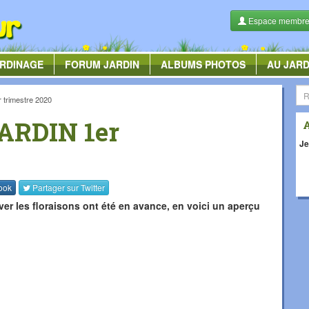
Espace membr
RDINAGE
FORUM
JARDIN
ALBUMS
PHOTOS
AU JARD
rimestre 2020
ARDIN 1er
Je
ook
Partager sur
Twitter
ver les floraisons ont été en avance, en voici un aperçu