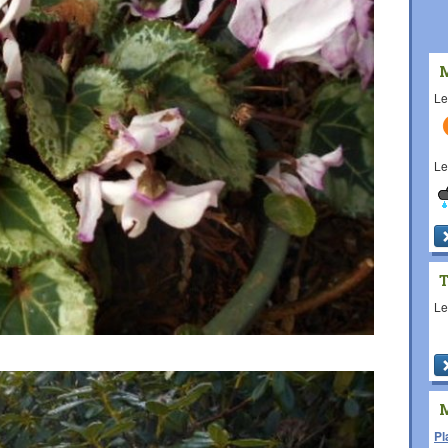
L
L
L
Pl