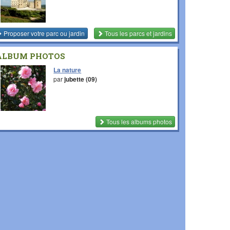
Proposer votre parc ou jardin
Tous les parcs et jardins
ALBUM PHOTOS
La nature
par
jubette (09)
Tous les albums photos