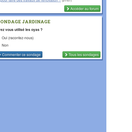
(31/07)
Accéder au forum
SONDAGE JARDINAGE
ez vous utilisé les oyas ?
Oui (racontez-nous)
Non
Commenter
ce sondage
Tous les sondages