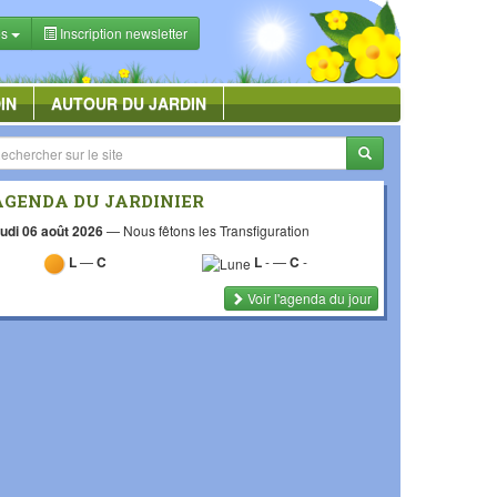
es
Inscription newsletter
IN
AUTOUR DU JARDIN
AGENDA DU JARDINIER
udi 06 août 2026
—
Nous fêtons les Transfiguration
L
—
C
L
-
—
C
-
Voir l'agenda du jour