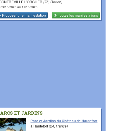
 GONFREVILLE L'ORCHER
(76, France)
 09/10/2026 au 11/10/2026
Proposer une manifestation
Toutes les manifestations
PARCS ET JARDINS
Parc et Jardins du Château de Hautefort
à Hautefort
(24, France)