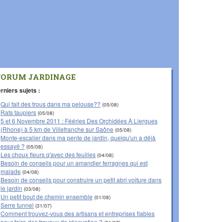
FORUM JARDINAGE
rniers sujets :
Qui fait des trous dans ma pelouse??
(05/08)
Rats taupiers
(05/08)
5 et 6 Novembre 2011 : Fééries Des Orchidées À Liergues
(Rhone) à 5 km de Villefranche sur Saône
(05/08)
Monte-escalier dans ma pente de jardin, quelqu'un a déjà
essayé ?
(05/08)
Les choux fleurs q'avec des feuilles
(04/08)
Besoin de conseils pour un amandier ferragnes qui est
malade
(04/08)
Besoin de conseils pour construire un petit abri voiture dans
le jardin
(03/08)
Un petit bout de chemin ensemble
(01/08)
Serre tunnel
(31/07)
Comment trouvez-vous des artisans et entreprises fiables
pour faire des travaux de rénovation ?