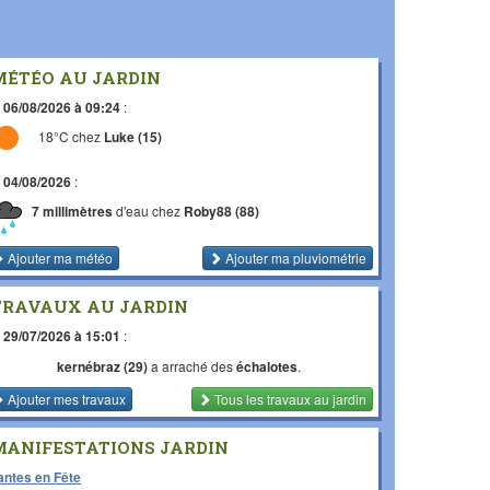
MÉTÉO AU JARDIN
e
06/08/2026 à 09:24
:
18°C chez
Luke (15)
e
04/08/2026
:
7 millimètres
d'eau chez
Roby88 (88)
Ajouter ma météo
Ajouter ma pluviométrie
TRAVAUX AU JARDIN
e
29/07/2026 à 15:01
:
kernébraz (29)
a arraché des
échalotes
.
Ajouter mes travaux
Tous les travaux
au jardin
MANIFESTATIONS JARDIN
antes en Fête