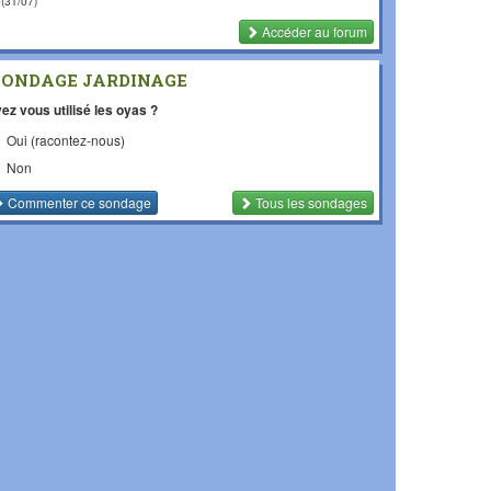
(31/07)
Accéder au forum
SONDAGE JARDINAGE
ez vous utilisé les oyas ?
Oui (racontez-nous)
Non
Commenter
ce sondage
Tous les sondages