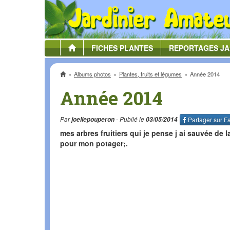
FICHES
PLANTES
REPORTAGES
JA
Accueil
Albums photos
Plantes, fruits et légumes
Année 2014
Année 2014
Par
joellepouperon
- Publié le
03/05/2014
Partager sur
F
mes arbres fruitiers qui je pense j ai sauvée de 
pour mon potager;.