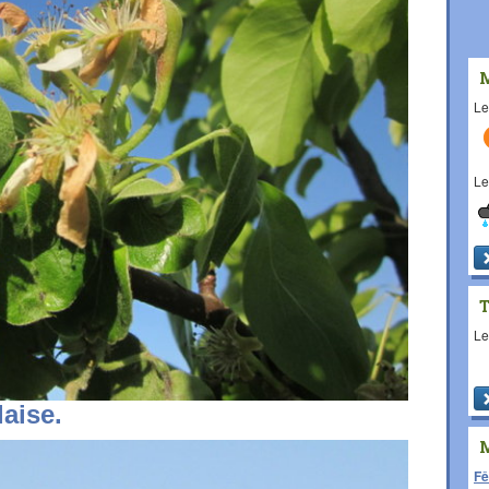
L
L
L
laise.
Fê