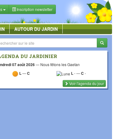
es
Inscription newsletter
IN
AUTOUR DU JARDIN
AGENDA DU JARDINIER
ndredi 07 août 2026
—
Nous fêtons les Gaetan
L
—
C
L
-
—
C
-
Voir l'agenda du jour