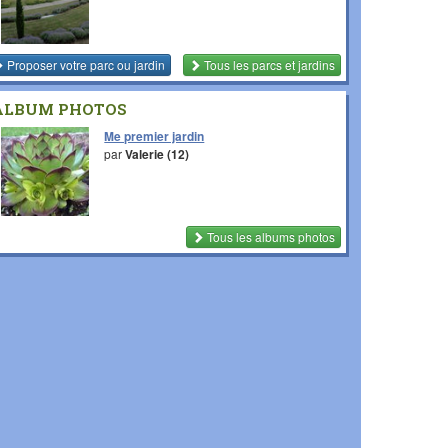
Proposer votre parc ou jardin
Tous les parcs et jardins
ALBUM PHOTOS
Me premier jardin
par
Valerie (12)
Tous les albums photos