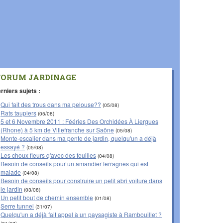
FORUM JARDINAGE
rniers sujets :
Qui fait des trous dans ma pelouse??
(05/08)
Rats taupiers
(05/08)
5 et 6 Novembre 2011 : Fééries Des Orchidées À Liergues
(Rhone) à 5 km de Villefranche sur Saône
(05/08)
Monte-escalier dans ma pente de jardin, quelqu'un a déjà
essayé ?
(05/08)
Les choux fleurs q'avec des feuilles
(04/08)
Besoin de conseils pour un amandier ferragnes qui est
malade
(04/08)
Besoin de conseils pour construire un petit abri voiture dans
le jardin
(03/08)
Un petit bout de chemin ensemble
(01/08)
Serre tunnel
(31/07)
Quelqu'un a déjà fait appel à un paysagiste à Rambouillet ?