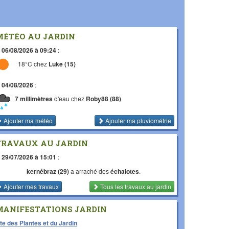
MÉTÉO AU JARDIN
e
06/08/2026 à 09:24
:
18°C chez
Luke (15)
e
04/08/2026
:
7 millimètres
d'eau chez
Roby88 (88)
Ajouter ma météo
Ajouter ma pluviométrie
TRAVAUX AU JARDIN
e
29/07/2026 à 15:01
:
kernébraz (29)
a arraché des
échalotes
.
Ajouter mes travaux
Tous les travaux
au jardin
MANIFESTATIONS JARDIN
te des Plantes et du Jardin