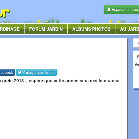
Espace membr
RDINAGE
FORUM
JARDIN
ALBUMS
PHOTOS
AU JARD
Ve
acebook
Partager sur
Twitter
la grêle 2013 .j espère que cette année sera meilleur aussi