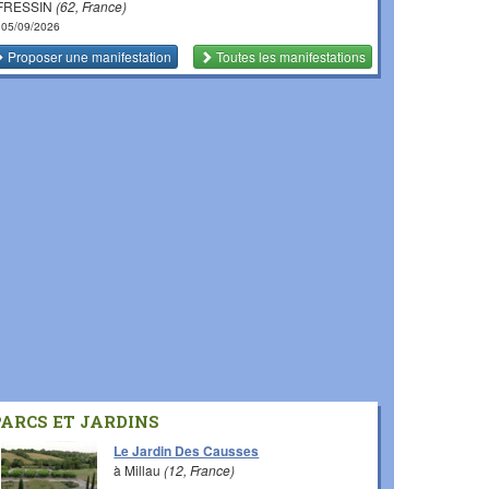
 FRESSIN
(62, France)
 05/09/2026
Proposer une manifestation
Toutes les manifestations
PARCS ET JARDINS
Le Jardin Des Causses
à Millau
(12, France)