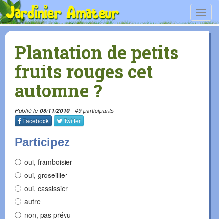
Toggl
navig
Plantation de petits
fruits rouges cet
automne ?
Publié le
08/11/2010
- 49 participants
Facebook
Twitter
Participez
oui, framboisier
oui, groseillier
oui, cassissier
autre
non, pas prévu