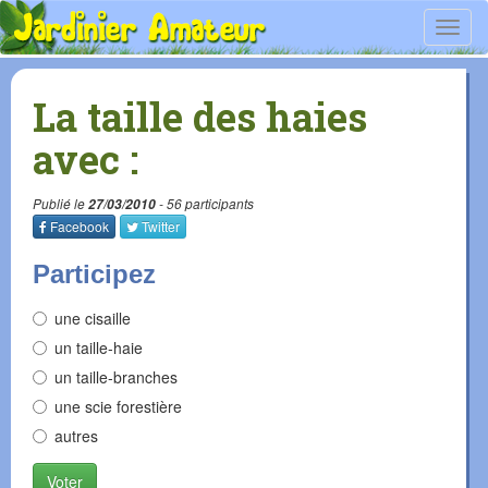
Toggl
navig
La taille des haies
avec :
Publié le
27/03/2010
- 56 participants
Facebook
Twitter
Participez
une cisaille
un taille-haie
un taille-branches
une scie forestière
autres
Voter