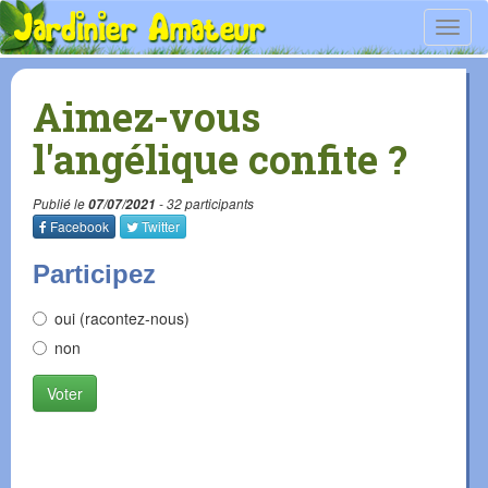
Toggl
navig
Aimez-vous
l'angélique confite ?
Publié le
07/07/2021
- 32 participants
Facebook
Twitter
Participez
oui (racontez-nous)
non
Voter