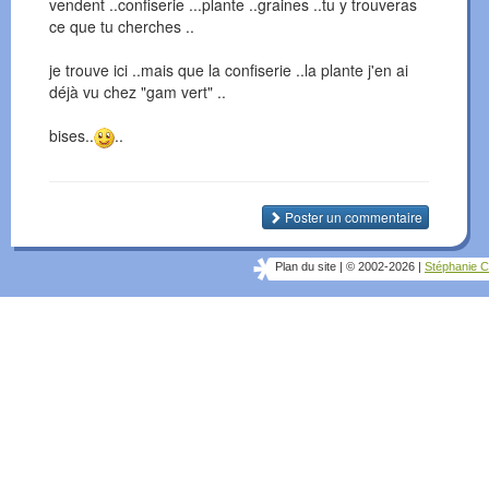
vendent ..confiserie ...plante ..graines ..tu y trouveras
ce que tu cherches ..
je trouve ici ..mais que la confiserie ..la plante j'en ai
déjà vu chez "gam vert" ..
bises..
..
Poster un commentaire
Plan du site
|
© 2002-2026
|
Stéphanie C