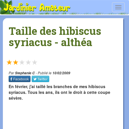
Toggl
navig
Taille des hibiscus
syriacus - althéa
★
★
★
★
★
Par
Stephanie C
- Publié le
10/02/2009
Facebook
Twitter
En février, j'ai taillé les branches de mes hibiscus
syriacus. Tous les ans, ils ont le droit à cette coupe
sévère.