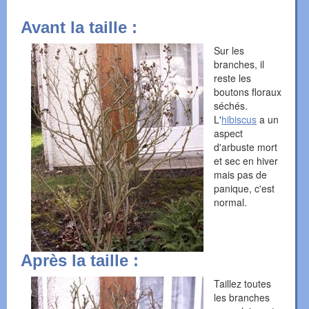
Avant la taille :
Sur les
branches, il
reste les
boutons floraux
séchés.
L'
hibiscus
a un
aspect
d'arbuste mort
et sec en hiver
mais pas de
panique, c'est
normal.
Après la taille :
Taillez toutes
les branches