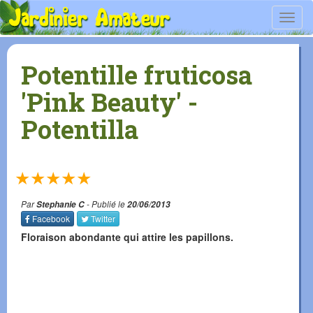
Toggl
navig
Potentille fruticosa
'Pink Beauty' -
Potentilla
★
★
★
★
★
Par
Stephanie C
- Publié le
20/06/2013
Facebook
Twitter
Floraison abondante qui attire les papillons.