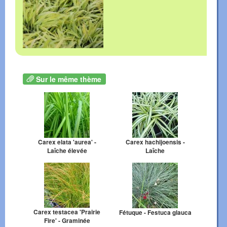
Sur le même thème
Carex elata 'aurea' -
Carex hachijoensis -
Laîche élevée
Laîche
Carex testacea 'Prairie
Fétuque - Festuca glauca
Fire' - Graminée