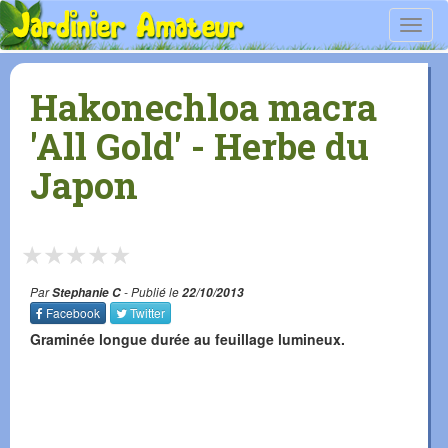
Toggl
navig
Hakonechloa macra
'All Gold' - Herbe du
Japon
★
★
★
★
★
Par
Stephanie C
- Publié le
22/10/2013
Facebook
Twitter
Graminée longue durée au feuillage lumineux.