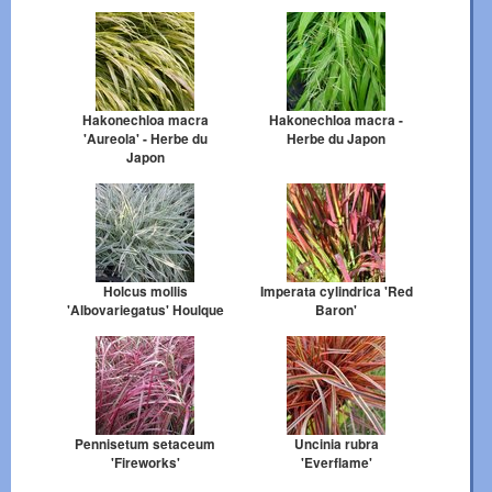
Hakonechloa macra
Hakonechloa macra -
'Aureola' - Herbe du
Herbe du Japon
Japon
Holcus mollis
Imperata cylindrica 'Red
'Albovariegatus' Houlque
Baron'
Pennisetum setaceum
Uncinia rubra
'Fireworks'
'Everflame'