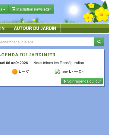
es
Inscription newsletter
IN
AUTOUR DU JARDIN
AGENDA DU JARDINIER
udi 06 août 2026
—
Nous fêtons les Transfiguration
L
—
C
L
-
—
C
-
Voir l'agenda du jour