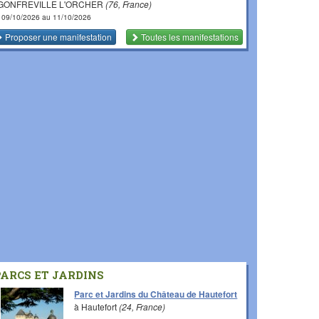
 GONFREVILLE L'ORCHER
(76, France)
 09/10/2026 au 11/10/2026
Proposer une manifestation
Toutes les manifestations
PARCS ET JARDINS
Parc et Jardins du Château de Hautefort
à Hautefort
(24, France)