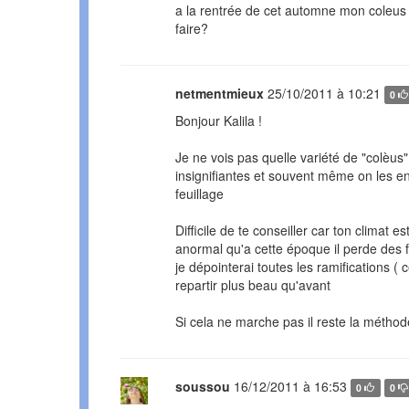
a la rentrée de cet automne mon coleus fr
faire?
netmentmieux
25/10/2011 à 10:21
0
Bonjour Kalila !
Je ne vois pas quelle variété de "colèus"
insignifiantes et souvent même on les en
feuillage
Difficile de te conseiller car ton climat e
anormal qu'a cette époque il perde des f
je dépointerai toutes les ramifications ( 
repartir plus beau qu'avant
Si cela ne marche pas il reste la méthod
soussou
16/12/2011 à 16:53
0
0