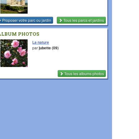
Proposer votre parc ou jardin
Tous les parcs et jardins
ALBUM PHOTOS
La nature
par
jubette (09)
Tous les albums photos