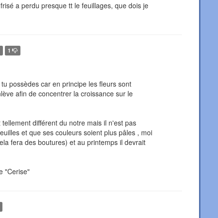
isé a perdu presque tt le feuillages, que dois je
1
 tu possèdes car en principe les fleurs sont
lève afin de concentrer la croissance sur le
st tellement différent du notre mais il n'est pas
euilles et que ses couleurs soient plus pâles , moi
cela fera des boutures) et au printemps il devrait
e "Cerise"