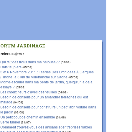
FORUM JARDINAGE
rniers sujets :
Qui fait des trous dans ma pelouse??
(05/08)
Rats taupiers
(05/08)
5 et 6 Novembre 2011 : Fééries Des Orchidées À Liergues
(Rhone) à 5 km de Villefranche sur Saône
(05/08)
Monte-escalier dans ma pente de jardin, quelqu'un a déjà
essayé ?
(05/08)
Les choux fleurs q'avec des feuilles
(04/08)
Besoin de conseils pour un amandier ferragnes qui est
malade
(04/08)
Besoin de conseils pour construire un petit abri voiture dans
le jardin
(03/08)
Un petit bout de chemin ensemble
(01/08)
Serre tunnel
(31/07)
Comment trouvez-vous des artisans et entreprises fiables
pour faire des travaux de rénovation ?