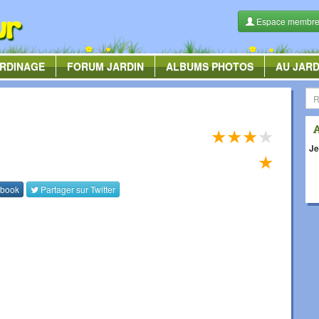
Espace membr
RDINAGE
FORUM
JARDIN
ALBUMS
PHOTOS
AU JARD
★
★
★
★
Je
★
book
Partager sur
Twitter