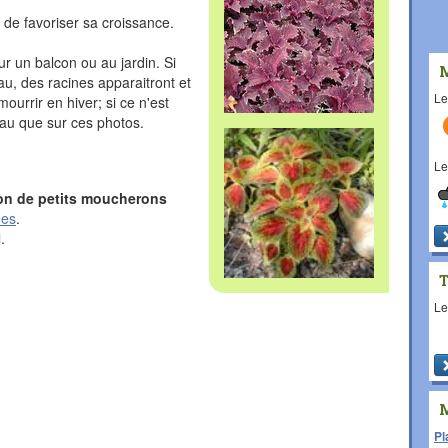
 de favoriser sa croissance.
ur un balcon ou au jardin. Si
au, des racines apparaitront et
L
ourrir en hiver; si ce n'est
beau que sur ces photos.
L
ion de petits moucherons
des
.
.
L
Pl