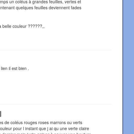
emps un coléus à grandes feuilles, vertes et
maintenant quelques feuilles deviennent fades
a belle couleur ??????,,
ien il est bien .
res de coléus rouges roses marrons ou verts
uleur pour l instant que j ai qu une verte claire