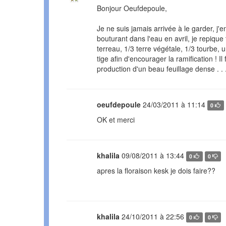
Bonjour Oeufdepoule,
Je ne suis jamais arrivée à le garder, j'e
bouturant dans l'eau en avril, je repique
terreau, 1/3 terre végétale, 1/3 tourbe, 
tige afin d'encourager la ramification ! Il
production d'un beau feuillage dense . . . q
oeufdepoule
24/03/2011 à 11:14
0
OK et merci
khalila
09/08/2011 à 13:44
0
0
apres la floraison kesk je dois faire??
khalila
24/10/2011 à 22:56
0
0