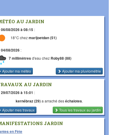
MÉTÉO AU JARDIN
e
06/08/2026 à 08:15
:
18°C chez
marijoetdan (51)
e
04/08/2026
:
7 millimètres
d'eau chez
Roby88 (88)
Ajouter ma météo
Ajouter ma pluviométrie
TRAVAUX AU JARDIN
e
29/07/2026 à 15:01
:
kernébraz (29)
a arraché des
échalotes
.
Ajouter mes travaux
Tous les travaux
au jardin
MANIFESTATIONS JARDIN
antes en Fête