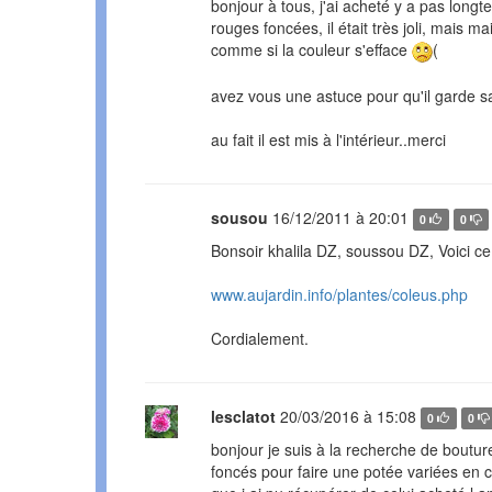
bonjour à tous, j'ai acheté y a pas longt
rouges foncées, il était très joli, mais 
comme si la couleur s'efface
(
avez vous une astuce pour qu'il garde s
au fait il est mis à l'intérieur..merci
sousou
16/12/2011 à 20:01
0
0
Bonsoir khalila DZ, soussou DZ, Voici ce l
www.aujardin.info/plantes/coleus.php
Cordialement.
lesclatot
20/03/2016 à 15:08
0
0
bonjour je suis à la recherche de boutu
foncés pour faire une potée variées en co