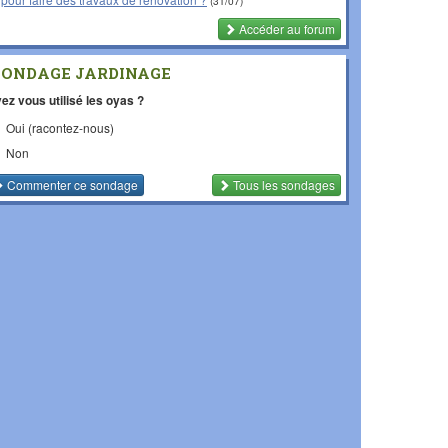
(31/07)
Accéder au forum
SONDAGE JARDINAGE
ez vous utilisé les oyas ?
Oui (racontez-nous)
Non
Commenter
ce sondage
Tous les sondages