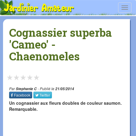
Toggl
navig
Cognassier superba
'Cameo' -
Chaenomeles
★
★
★
★
★
Par
Stephanie C
- Publié le
21/05/2014
Facebook
Twitter
Un cognassier aux fleurs doubles de couleur saumon.
Remarquable.