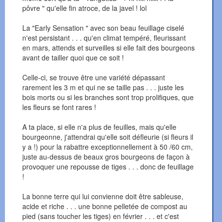
pôvre " qu'elle fin atroce, de la javel ! lol
La "Early Sensation " avec son beau feuillage ciselé
n'est persistant . . . qu'en climat tempéré, fleurissant
en mars, attends et surveilles si elle fait des bourgeons
avant de tailler quoi que ce soit !
Celle-ci, se trouve être une variété dépassant
rarement les 3 m et qui ne se taille pas . . . juste les
bois morts ou si les branches sont trop prolifiques, que
les fleurs se font rares !
A ta place, si elle n'a plus de feuilles, mais qu'elle
bourgeonne, j'attendrai qu'elle soit défleurie (si fleurs il
y a !) pour la rabattre exceptionnellement à 50 /60 cm,
juste au-dessus de beaux gros bourgeons de façon à
provoquer une repousse de tiges . . . donc de feuillage
!
La bonne terre qui lui convienne doit être sableuse,
acide et riche . . . une bonne pelletée de compost au
pied (sans toucher les tiges) en février . . . et c'est