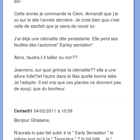
sol--
Cette année je commande la Clem. Armandii que j'ai
vu sur le site l'année dernière- Je crois bien que c'est
celle de starfish que je viens de revoir ici-
J'ai déjà une clématite dite persistante. Elle perd ses
feuilles dès l'automne" Earley sentation"
Alors, faudra-t-il tailler ou non??
Jeanreno, sur quoi grimpe ta clématite?? elle a une
allure folle!!!et l'autre dans le lilas quelle bonne idée-
Je l'adopte- Il est vrai que ces plantes ne donnent pas
de souçi, que du bonheur
Cerise51
04/02/2011 à 10:58
Bonjour Ghislaine,
N'aurais-tu pas fait subir à ta " Early Sensation " le
même sort qu'à ta " Tangutica " ? hi hiii hiiiii . . la "