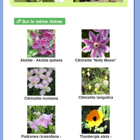
Sur le même thème
Akébie - Akebia quinata
Clématite 'Nelly Moser'
Clématite tangutica
Clématite montana
Podranea ricasoliana -
Thunbergia alata -