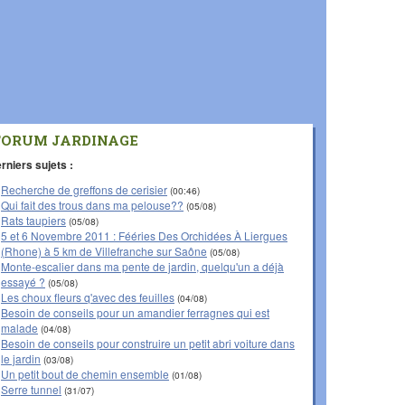
FORUM JARDINAGE
rniers sujets :
Recherche de greffons de cerisier
(00:46)
Qui fait des trous dans ma pelouse??
(05/08)
Rats taupiers
(05/08)
5 et 6 Novembre 2011 : Fééries Des Orchidées À Liergues
(Rhone) à 5 km de Villefranche sur Saône
(05/08)
Monte-escalier dans ma pente de jardin, quelqu'un a déjà
essayé ?
(05/08)
Les choux fleurs q'avec des feuilles
(04/08)
Besoin de conseils pour un amandier ferragnes qui est
malade
(04/08)
Besoin de conseils pour construire un petit abri voiture dans
le jardin
(03/08)
Un petit bout de chemin ensemble
(01/08)
Serre tunnel
(31/07)