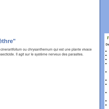
èthre"
De
m cinerariifolium ou chrysanthemum qui est une plante vivace
secticide. Il agit sur le système nerveux des parasites.