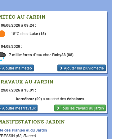
MÉTÉO AU JARDIN
e
06/08/2026 à 09:24
:
18°C chez
Luke (15)
e
04/08/2026
:
7 millimètres
d'eau chez
Roby88 (88)
Ajouter ma météo
Ajouter ma pluviométrie
TRAVAUX AU JARDIN
e
29/07/2026 à 15:01
:
kernébraz (29)
a arraché des
échalotes
.
Ajouter mes travaux
Tous les travaux
au jardin
MANIFESTATIONS JARDIN
te des Plantes et du Jardin
 FRESSIN
(62, France)