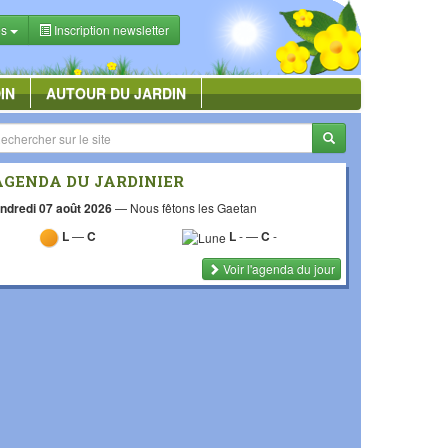
es
Inscription newsletter
IN
AUTOUR DU JARDIN
AGENDA DU JARDINIER
ndredi 07 août 2026
—
Nous fêtons les Gaetan
L
—
C
L
-
—
C
-
Voir l'agenda du jour