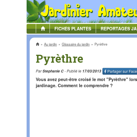
FICHES
PLANTES
REPORTAGES
JA
Accueil
Au jardin
Glossaire du jardin
Pyrèthre
Pyrèthre
Par
Stephanie C
- Publié le
17/03/2013
Partager sur
Face
Vous avez peut-être croisé le mot "Pyrèthre" lors
jardinage. Comment le comprendre ?