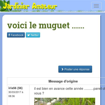
Toggl
navig
voici le muguet ......
Facebook
Twitter
Poster une réponse
Message d'origine
iris56 (56)
il est bien en avance cette année ..........pareil 
30/03/2017 à
vous ?
08:36