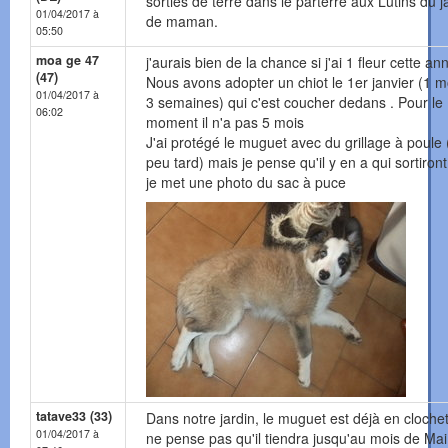
sorties de terre dans le parterre aux Lutins du j
01/04/2017 à
de maman.
05:50
moa ge 47
j'aurais bien de la chance si j'ai 1 fleur cette an
(47)
Nous avons adopter un chiot le 1er janvier (1 m
01/04/2017 à
3 semaines) qui c'est coucher dedans . Pour le
06:02
moment il n'a pas 5 mois
J'ai protégé le muguet avec du grillage à poule
peu tard) mais je pense qu'il y en a qui sortiront
je met une photo du sac à puce
tatave33 (33)
Dans notre jardin, le muguet est déjà en clochet
01/04/2017 à
ne pense pas qu'il tiendra jusqu'au mois de Mai