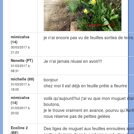
mimicalva
je n'ai encore pas vu de feuilles sorties de terre
(14)
30/03/2017 à
21:23
Nenette (PT)
Je n'ai jamais réussi en avoir!!!
31/03/2017 à
08:31
michelle (69)
bonjour
31/03/2017 à
chez moi il est déjà en feuille prête a fleurire
18:00
mimicalva
voilà qu'aujourd'hui j'ai vu que mon muguet étai
(14)
boutons,
31/03/2017 à
je le trouve vraiment en avance, pourvu qu'Avri
20:02
nous réserve pas de petites gelées
Ecoline 2
Des tiges de muguet aux feuilles enroulées son
(BE)