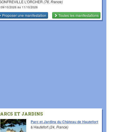
 GONFREVILLE L'ORCHER
(76, France)
 09/10/2026 au 11/10/2026
Proposer une manifestation
Toutes les manifestations
PARCS ET JARDINS
Parc et Jardins du Château de Hautefort
à Hautefort
(24, France)