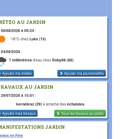
MÉTÉO AU JARDIN
e
06/08/2026 à 09:24
:
18°C chez
Luke (15)
e
04/08/2026
:
7 millimètres
d'eau chez
Roby88 (88)
Ajouter ma météo
Ajouter ma pluviométrie
TRAVAUX AU JARDIN
e
29/07/2026 à 15:01
:
kernébraz (29)
a arraché des
échalotes
.
Ajouter mes travaux
Tous les travaux
au jardin
MANIFESTATIONS JARDIN
antes en Fête