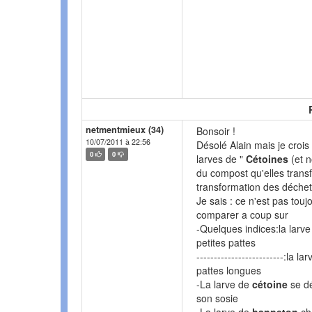
netmentmieux (34)
Bonsoir !
10/07/2011 à 22:56
Désolé Alain mais je crois
0
0
larves de "
Cétoines
(et n
du compost qu'elles transf
transformation des déche
Je sais : ce n'est pas toujo
comparer a coup sur
-Quelques indices:la larv
petites pattes
-------------------------:la l
pattes longues
-La larve de
cétoine
se dé
son sosie