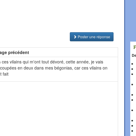
Poster une réponse
age précédent
De
s ces vilains qui m'ont tout dévoré, cette année, je vais
 coupées en deux dans mes bégonias, car ces vilains on
 fait