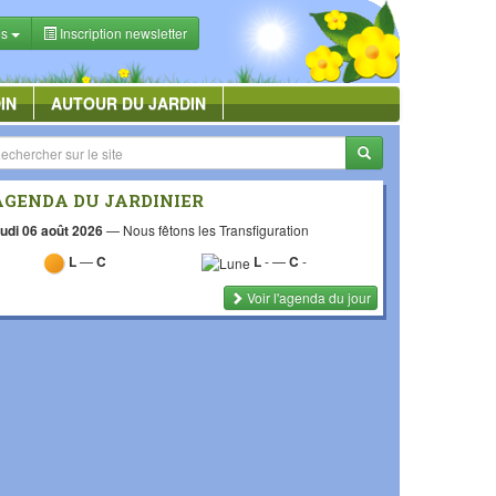
es
Inscription newsletter
IN
AUTOUR DU JARDIN
AGENDA DU JARDINIER
udi 06 août 2026
—
Nous fêtons les Transfiguration
L
—
C
L
-
—
C
-
Voir l'agenda du jour