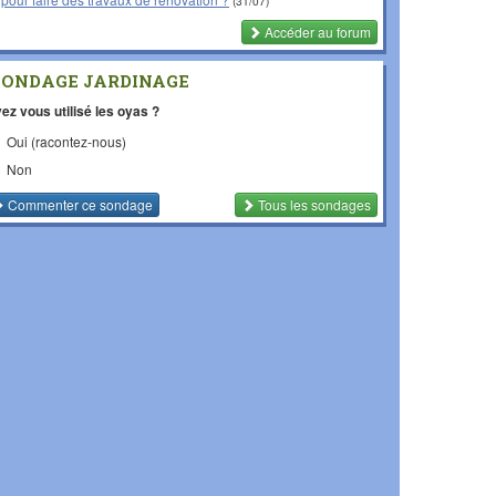
(31/07)
Accéder au forum
SONDAGE JARDINAGE
ez vous utilisé les oyas ?
Oui (racontez-nous)
Non
Commenter
ce sondage
Tous les sondages