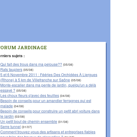
FORUM JARDINAGE
rniers sujets :
Qui fait des trous dans ma pelouse??
(05/08)
Rats taupiers
(05/08)
5 et 6 Novembre 2011 : Fééries Des Orchidées À Liergues
(Rhone) à 5 km de Villefranche sur Saône
(05/08)
Monte-escalier dans ma pente de jardin, quelqu'un a déjà
essayé ?
(05/08)
Les choux fleurs q'avec des feuilles
(04/08)
Besoin de conseils pour un amandier ferragnes qui est
malade
(04/08)
Besoin de conseils pour construire un petit abri voiture dans
le jardin
(03/08)
Un petit bout de chemin ensemble
(01/08)
Serre tunnel
(31/07)
Comment trouvez-vous des artisans et entreprises fiables
pour faire des travaux de rénovation ?