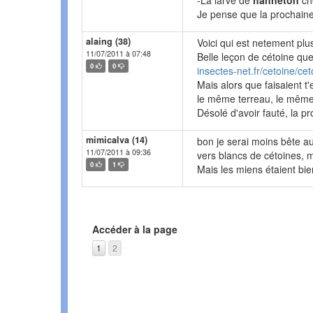
-La larve de
hanneton
ch
Je pense que la prochaine 
alaing (38)
Voici qui est netement plu
11/07/2011 à 07:48
Belle leçon de cétoine que
0
0
insectes-net.fr/cetoine/ce
Mais alors que faisaient t'e
le même terreau, le mêm
Désolé d'avoir fauté, la pr
mimicalva (14)
bon je serai moins bête au
11/07/2011 à 09:36
vers blancs de cétoines, 
0
1
Mais les miens étaient bi
Accéder à la page
1
2