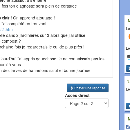
erche aussitôt a s'enterrer
fois ton diagnostic sera plein de certitude
s clair ! On apprend atoutage !
 j'ai complété en trouvant
L
toi2.htm
lle dans 2 jardinières sur 3 alors que j'ai utilisé
e compost ?
ochaine fois je regarderais le cul de plus près !
L
jourd'hui j'ai appris qquechose, je ne connaissais pas les
merci à vous
en des larves de hannetons salut et bonne journée
Poster une réponse
L
Accès direct
Pl