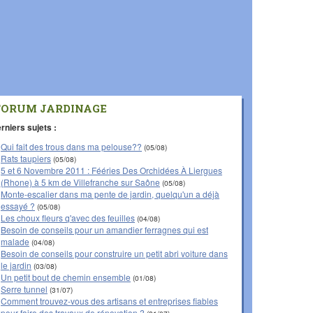
FORUM JARDINAGE
rniers sujets :
Qui fait des trous dans ma pelouse??
(05/08)
Rats taupiers
(05/08)
5 et 6 Novembre 2011 : Fééries Des Orchidées À Liergues
(Rhone) à 5 km de Villefranche sur Saône
(05/08)
Monte-escalier dans ma pente de jardin, quelqu'un a déjà
essayé ?
(05/08)
Les choux fleurs q'avec des feuilles
(04/08)
Besoin de conseils pour un amandier ferragnes qui est
malade
(04/08)
Besoin de conseils pour construire un petit abri voiture dans
le jardin
(03/08)
Un petit bout de chemin ensemble
(01/08)
Serre tunnel
(31/07)
Comment trouvez-vous des artisans et entreprises fiables
pour faire des travaux de rénovation ?