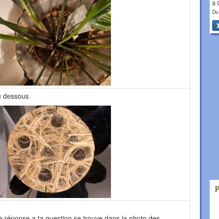
à
Du
u dessous
la réponse a ta question se trouve dans la photo des