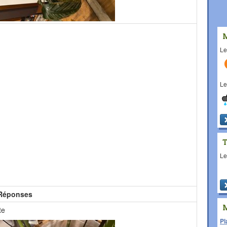
L
L
L
Réponses
te
Pl