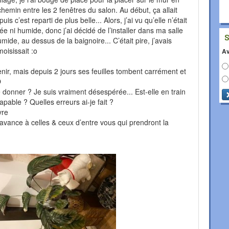
chemin entre les 2 fenêtres du salon. Au début, ça allait
is c’est reparti de plus belle... Alors, j’ai vu qu’elle n’était
 ni humide, donc j’ai décidé de l’installer dans ma salle
ide, au dessus de la baignoire... C’était pire, j’avais
moisissait :o
Av
tenir, mais depuis 2 jours ses feuilles tombent carrément et
O
donner ? Je suis vraiment désespérée... Est-elle en train
apable ? Quelles erreurs ai-je fait ?
vre
nce à celles & ceux d’entre vous qui prendront la