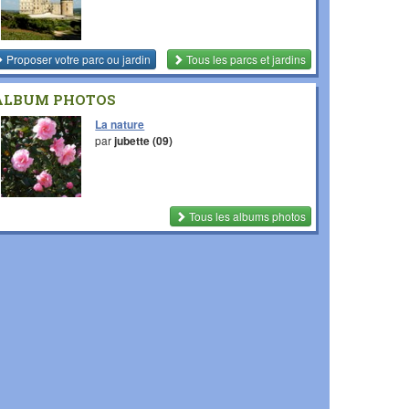
Proposer votre parc ou jardin
Tous les parcs et jardins
ALBUM PHOTOS
La nature
par
jubette (09)
Tous les albums photos