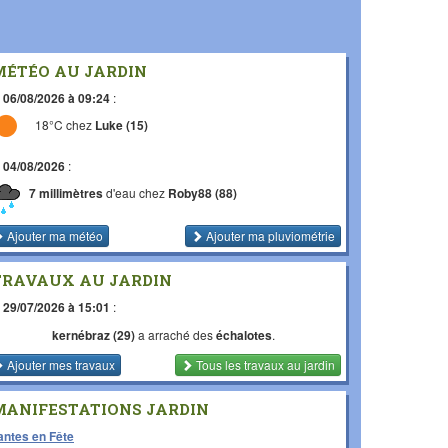
MÉTÉO AU JARDIN
e
06/08/2026 à 09:24
:
18°C chez
Luke (15)
e
04/08/2026
:
7 millimètres
d'eau chez
Roby88 (88)
Ajouter ma météo
Ajouter ma pluviométrie
TRAVAUX AU JARDIN
e
29/07/2026 à 15:01
:
kernébraz (29)
a arraché des
échalotes
.
Ajouter mes travaux
Tous les travaux
au jardin
MANIFESTATIONS JARDIN
antes en Fête