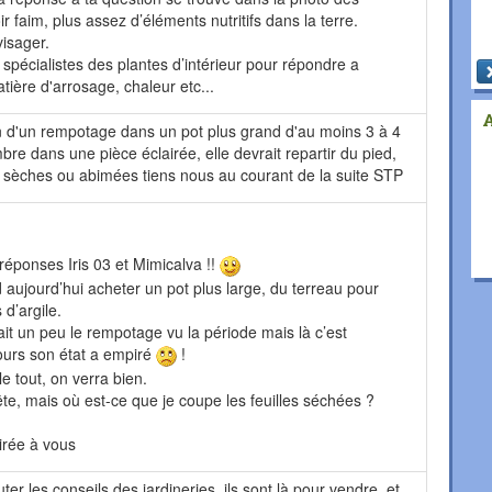
ir faim, plus assez d’éléments nutritifs dans la terre.
isager.
x spécialistes des plantes d’intérieur pour répondre a
tière d'arrosage, chaleur etc...
in d'un rempotage dans un pot plus grand d'au moins 3 à 4
bre dans une pièce éclairée, elle devrait repartir du pied,
es sèches ou abimées tiens nous au courant de la suite STP
éponses Iris 03 et Mimicalva !!
 aujourd’hui acheter un pot plus large, du terreau pour
 d’argile.
it un peu le rempotage vu la période mais là c’est
ours son état a empiré
!
le tout, on verra bien.
te, mais où est-ce que je coupe les feuilles séchées ?
irée à vous
uter les conseils des jardineries, ils sont là pour vendre, et