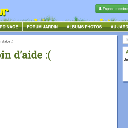
Espace membr
RDINAGE
FORUM
JARDIN
ALBUMS
PHOTOS
AU JARD
 d’aide :(
n d’aide :(
Je