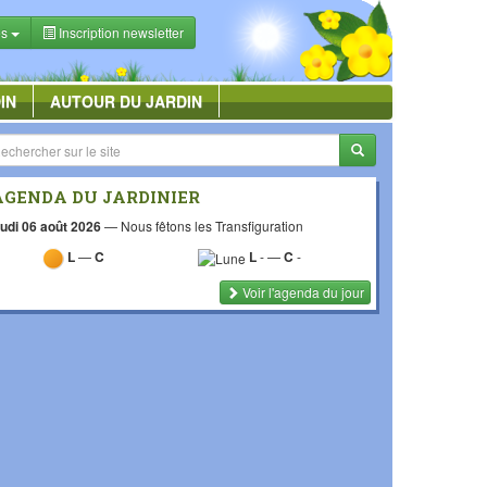
es
Inscription newsletter
IN
AUTOUR DU JARDIN
AGENDA DU JARDINIER
udi 06 août 2026
—
Nous fêtons les Transfiguration
L
—
C
L
-
—
C
-
Voir l'agenda du jour