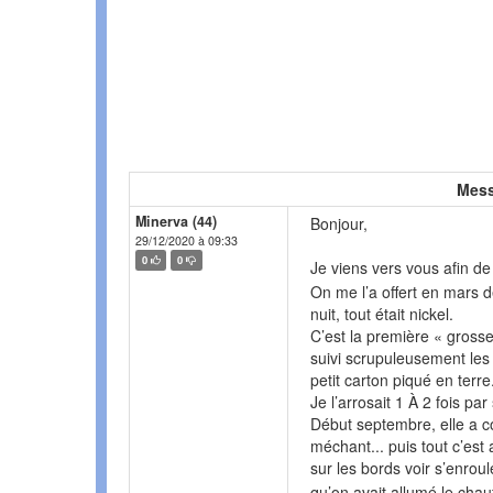
Mess
Minerva (44)
Bonjour,
29/12/2020 à 09:33
0
0
Je viens vers vous afin d
On me l’a offert en mars de
nuit, tout était nickel.
C’est la première « grosse »
suivi scrupuleusement les c
petit carton piqué en terre
Je l’arrosait 1 À 2 fois pa
Début septembre, elle a c
méchant... puis tout c’est
sur les bords voir s’enrou
qu’on avait allumé le chau