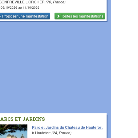
 GONFREVILLE L'ORCHER
(76, France)
 09/10/2026 au 11/10/2026
Proposer une manifestation
Toutes les manifestations
PARCS ET JARDINS
Parc et Jardins du Château de Hautefort
à Hautefort
(24, France)