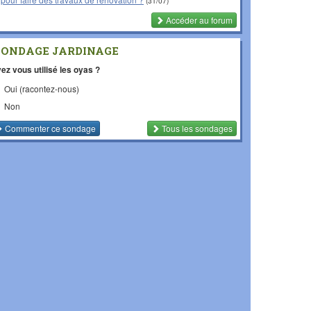
(31/07)
Accéder au forum
SONDAGE JARDINAGE
ez vous utilisé les oyas ?
Oui (racontez-nous)
Non
Commenter
ce sondage
Tous les sondages