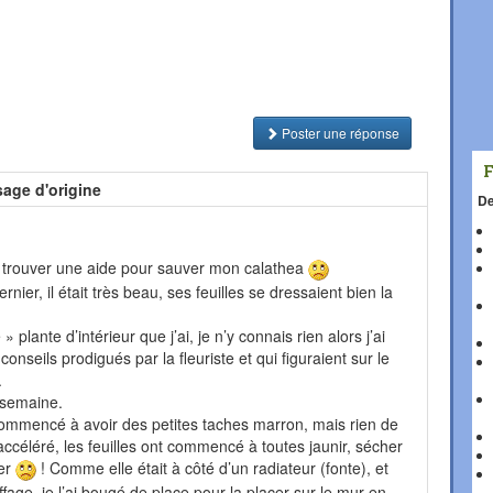
Poster une réponse
age d'origine
De
e trouver une aide pour sauver mon calathea
rnier, il était très beau, ses feuilles se dressaient bien la
 plante d’intérieur que j’ai, je n’y connais rien alors j’ai
onseils prodigués par la fleuriste et qui figuraient sur le
.
r semaine.
ommencé à avoir des petites taches marron, mais rien de
 accéléré, les feuilles ont commencé à toutes jaunir, sécher
ler
! Comme elle était à côté d’un radiateur (fonte), et
ffage, je l’ai bougé de place pour la placer sur le mur en