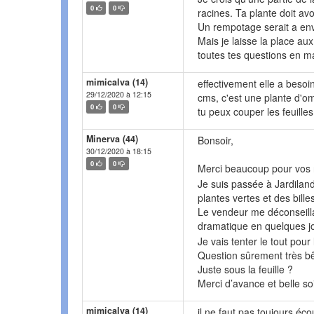
0
0
racines. Ta plante doit avo
Un rempotage serait a env
Mais je laisse la place au
toutes tes questions en ma
mimicalva (14)
effectivement elle a beso
29/12/2020 à 12:15
cms, c'est une plante d'om
0
0
tu peux couper les feuill
Minerva (44)
Bonsoir,
30/12/2020 à 18:15
0
0
Merci beaucoup pour vos r
Je suis passée à Jardiland
plantes vertes et des billes
Le vendeur me déconseilla
dramatique en quelques j
Je vais tenter le tout pour 
Question sûrement très bê
Juste sous la feuille ?
Merci d’avance et belle so
mimicalva (14)
il ne faut pas toujours éco