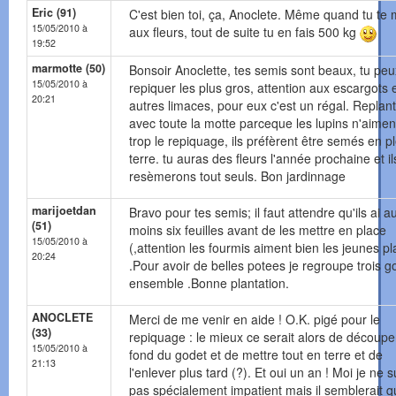
Eric (91)
C'est bien toi, ça, Anoclete. Même quand tu te 
15/05/2010 à
aux fleurs, tout de suite tu en fais 500 kg
19:52
marmotte (50)
Bonsoir Anoclette, tes semis sont beaux, tu peu
15/05/2010 à
repiquer les plus gros, attention aux escargots 
20:21
autres limaces, pour eux c'est un régal. Replant
avec toute la motte parceque les lupins n'aimen
trop le repiquage, ils préfèrent être semés en p
terre. tu auras des fleurs l'année prochaine et il
resèmerons tout seuls. Bon jardinnage
marijoetdan
Bravo pour tes semis; il faut attendre qu'ils ai a
(51)
moins six feuilles avant de les mettre en place
15/05/2010 à
(,attention les fourmis aiment bien les jeunes pl
20:24
.Pour avoir de belles potees je regroupe trois g
ensemble .Bonne plantation.
ANOCLETE
Merci de me venir en aide ! O.K. pigé pour le
(33)
repiquage : le mieux ce serait alors de découpe
15/05/2010 à
fond du godet et de mettre tout en terre et de
21:13
l'enlever plus tard (?). Et oui un an ! Moi je ne s
pas spécialement impatient mais il semblerait q