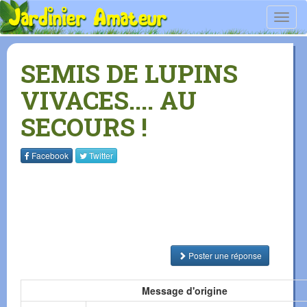
Toggl
navig
SEMIS DE LUPINS
VIVACES.... AU
SECOURS !
Facebook
Twitter
Poster une réponse
Message d'origine