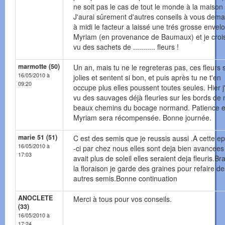
ne soit pas le cas de tout le monde à la maison 
J'aurai sûrement d'autres conseils à vous dema
à midi le facteur a laissé une trés grosse envel
Myriam (en provenance de Baumaux) et je crois
vu des sachets de ........... fleurs !
marmotte (50)
Un an, mais tu ne le regreteras pas, ces fleurs s
16/05/2010 à
jolies et sentent si bon, et puis après tu ne t'en
09:20
occupe plus elles poussent toutes seules. Hier j
vu des sauvages déjà fleuries sur les bords de 
beaux chemins du bocage normand. Patience e
Myriam sera récompensée. Bonne journée.
marie 51 (51)
C est des semis que je reussis aussi .A cette e
16/05/2010 à
-ci par chez nous elles sont deja bien avancees S
17:03
avait plus de soleil elles seraient deja fleuris.Br
la floraison je garde des graines pour refaire de
autres semis.Bonne continuation
ANOCLETE
Merci à tous pour vos conseils.
(33)
16/05/2010 à
17:24