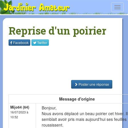
Toggl
navig
Reprise d'un poirier
Facebook
Twitter
Poster une réponse
Message d'origine
Mijo64 (64)
Bonjour,
16/07/2023 à
Nous avons déplacé un beau poirier cet hiver. Il
10:52
semblait avoir pris mais aujourd'hui ses feuilles
roussissent.