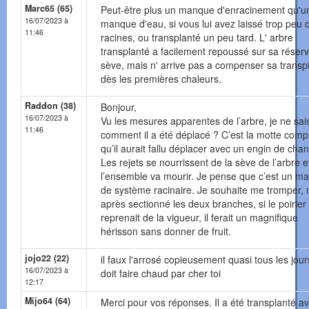
Marc65 (65)
Peut-être plus un manque d'enracinement qu'u
16/07/2023 à
manque d'eau, si vous lui avez laissé trop peu 
11:46
racines, ou transplanté un peu tard. L' arbre
transplanté a facilement repoussé sur sa réser
sève, mais n' arrive pas a compenser sa transpi
dès les premières chaleurs.
Raddon (38)
Bonjour,
16/07/2023 à
Vu les mesures apparentes de l’arbre, je ne sai
11:46
comment il a été déplacé ? C’est la motte comp
qu’il aurait fallu déplacer avec un engin de chant
Les rejets se nourrissent de la sève de l’arbre e
l’ensemble va mourir. Je pense que c’est un m
de système racinaire. Je souhaite me tromper, 
après sectionné les deux branches, si le poirier
reprenait de la vigueur, il ferait un magnifique
hérisson sans donner de fruit.
jojo22 (22)
il faux l'arrosé copieusement quasi tous les jours
16/07/2023 à
doit faire chaud par cher toi
12:17
Mijo64 (64)
Merci pour vos réponses. Il a été transplanté a