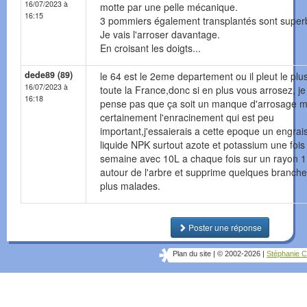
16/07/2023 à
motte par une pelle mécanique.
16:15
3 pommiers également transplantés sont super
Je vais l'arroser davantage.
En croisant les doigts...
dede89 (89)
le 64 est le 2eme departement ou il pleut le plu
16/07/2023 à
toute la France,donc si en plus vous arrosez, je
16:18
pense pas que ça soit un manque d'arrosage m
certainement l'enracinement qui est peu
important,j'essaierais a cette epoque un engrai
liquide NPK surtout azote et potassium une fois
semaine avec 10L a chaque fois sur un rayon 
autour de l'arbre et supprime quelques branche
plus malades.
Poster une réponse
Plan du site
|
© 2002-2026
|
Stéphanie C