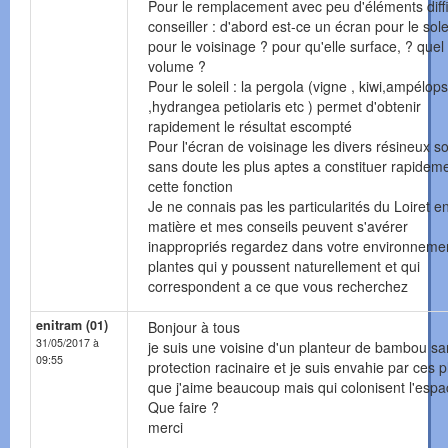
Pour le remplacement avec peu d'éléments diffi
conseiller : d'abord est-ce un écran pour le sole
pour le voisinage ? pour qu'elle surface, ? quel
volume ?
Pour le soleil : la pergola (vigne , kiwi,ampélops
,hydrangea petiolaris etc ) permet d'obtenir
rapidement le résultat escompté
Pour l'écran de voisinage les divers résineux s
sans doute les plus aptes a constituer rapidem
cette fonction
Je ne connais pas les particularités du Loiret en
matière et mes conseils peuvent s'avérer
inappropriés regardez dans votre environnemen
plantes qui y poussent naturellement et qui
correspondent a ce que vous recherchez
enitram (01)
Bonjour à tous
31/05/2017 à
je suis une voisine d'un planteur de bambou sa
09:55
protection racinaire et je suis envahie par ces 
que j'aime beaucoup mais qui colonisent l'espa
Que faire ?
merci