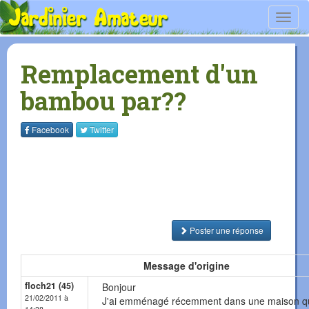
Toggl
navig
Remplacement d'un
bambou par??
Facebook
Twitter
Poster une réponse
Message d'origine
floch21 (45)
Bonjour
21/02/2011 à
J'ai emménagé récemment dans une maison qu