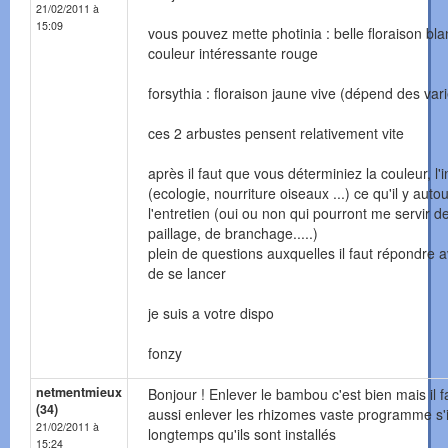
21/02/2011 à
15:09
vous pouvez mette photinia : belle floraison bl
couleur intéressante rouge
forsythia : floraison jaune vive (dépend des var
ces 2 arbustes pensent relativement vite
après il faut que vous déterminiez la couleur, l'i
(ecologie, nourriture oiseaux ...) ce qu'il y autou
l'entretien (oui ou non qui pourront me servir d
paillage, de branchage.....)
plein de questions auxquelles il faut répondre 
de se lancer
je suis a votre dispo
fonzy
netmentmieux
Bonjour ! Enlever le bambou c'est bien mais il 
(34)
aussi enlever les rhizomes vaste programme s'i
21/02/2011 à
longtemps qu'ils sont installés
15:24