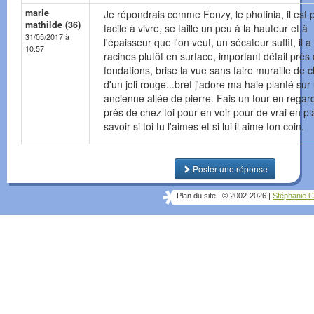
marie
Je répondrais comme Fonzy, le photinia, il est p
mathilde (36)
facile à vivre, se taille un peu à la hauteur et à
31/05/2017 à
l'épaisseur que l'on veut, un sécateur suffit, il a
10:57
racines plutôt en surface, important détail près
fondations, brise la vue sans faire muraille de c
d'un joli rouge...bref j'adore ma haie planté sur
ancienne allée de pierre. Fais un tour en regar
près de chez toi pour en voir pour de vrai en pl
savoir si toi tu l'aimes et si lui il aime ton coin.
Poster une réponse
Plan du site
|
© 2002-2026
|
Stéphanie C