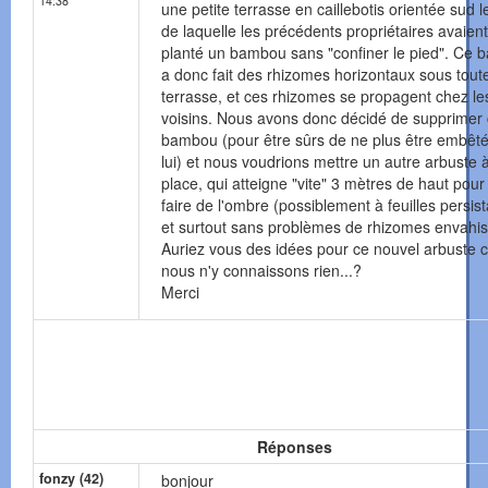
14:38
une petite terrasse en caillebotis orientée sud l
de laquelle les précédents propriétaires avaient
planté un bambou sans "confiner le pied". Ce
a donc fait des rhizomes horizontaux sous toute
terrasse, et ces rhizomes se propagent chez le
voisins. Nous avons donc décidé de supprimer
bambou (pour être sûrs de ne plus être embêt
lui) et nous voudrions mettre un autre arbuste à
place, qui atteigne "vite" 3 mètres de haut pou
faire de l'ombre (possiblement à feuilles persist
et surtout sans problèmes de rhizomes envahis
Auriez vous des idées pour ce nouvel arbuste c
nous n'y connaissons rien...?
Merci
Réponses
fonzy (42)
bonjour