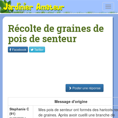
Toggl
navig
Récolte de graines de
pois de senteur
Facebook
Twitter
Poster une réponse
Message d'origine
Stephanie C
Mes pois de senteur ont formés des haricots re
(91)
de graines. Après avoir cueilli une branche de