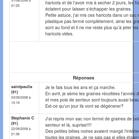
31/08/2008 à
haricots et de l'avoir mis à secher 2 jours, les h
01:25
éclatent pour laisser s'échapper les graines.
Petite astuce, j'ai mis ces haricots dans un sac 
plastique pas fermé complètement, ainsi les gr
sont au fond et il ne me reste plus qu'à jeter les
haricots vides.
Réponses
saintpaulia
Je le fais tous les ans et ça marche.
(91)
En avril, je sème les graines récoltées l'année 
03/09/2008 à
et mes pois de senteur sont toujours aussi beau
15:19
Est-ce qu'un jour ils vont se dégénerer?
Stephanie C
J'ai repris mon sac non fermé de graines de po
(91)
senteur et là, suprise!!!!
22/09/2008 à
Des petites bêtes noires avaient mangé l'intérie
21:36
toutes les graines. Je ne sais pas si elles étaien