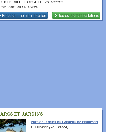
 GONFREVILLE L'ORCHER
(76, France)
 09/10/2026 au 11/10/2026
Proposer une manifestation
Toutes les manifestations
PARCS ET JARDINS
Parc et Jardins du Château de Hautefort
à Hautefort
(24, France)