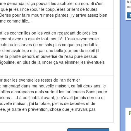
à
 me demandai si ça pouvait les asphixier ou non. Si c'est
Du
e que je les rince (pour le coup, elles brillent de toutes
Cerise pour faire mourrir mes plantes, j'y arrive assez bien
ome comme fille...
les cochenilles on les voit en regardant de près les
cilement avec un essuie tout mouillé. L'eau savonneuse
fs ou les larves (je ne sais plus ce que ça produit la
r d'en avoir trop mis, par une belle journée de soleil (il
lle ta plante dehors et pulvérise de l'eau pure dessus
égouline, en plus de la rincer ça va éliminer les éventuels
our tuer les eventuelles restes de l'an dernier
 emmenagé dans ma nouvelle maison, ça fait deux ans, je
nilles a carapaces mais surtout les farineuses.Sans parler
ens .....Là où j'habitai avant, je n'avait jamais rien eu et
uvelle maison, j'ai la totale, pleins de bebetes et de
née, je traite en prévention, chose que je n'avais pas