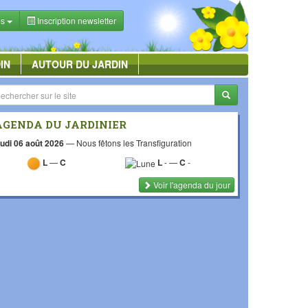
es
Inscription newsletter
IN
AUTOUR DU JARDIN
AGENDA DU JARDINIER
udi 06 août 2026
—
Nous fêtons les Transfiguration
L
—
C
L
-
—
C
-
Voir l'agenda du jour