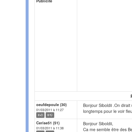
Publicité
oeufdepoule (30)
Bonjour Siboldii .On dirai
01/03/2011 à 11:27
longtemps pour le voir fleur
0
0
Cerise51 (51)
Bonjour Siboldii,
01/03/2011 à 11:38
Ca me semble être des Bea