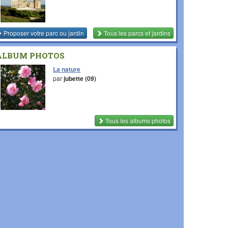
Proposer votre parc ou jardin
Tous les parcs et jardins
ALBUM PHOTOS
La nature
par
jubette (09)
Tous les albums photos