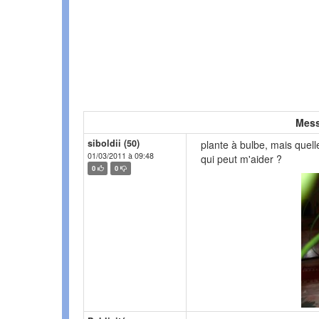
Mess
siboldii (50)
plante à bulbe, mais quelle
01/03/2011 à 09:48
qui peut m'aider ?
0
0