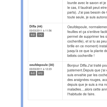
lourde avec le savon et je
le cas, il faudrait peut-etr
parts). J'ai pas besoin de 
toute seule, je suis auton
Diffa (44)
Oeufdepoule, normalement 
03/03/2011 à 11:56
feuilles et ça s'enlève fa
0
1
permet de supprimer les œu
cochenille), et si tu as peu
brille en ce moment) insta
jusqu'à ce que la plante d
bébés cochenille !
oeufdepoule (30)
Bonjour Diffa.J'ai traité p
03/03/2011 à 12:23
justement.Depuis que j'ai
0
0
suis envahie par les coche
des araignées rouges, acari
depuis que je suis a ma no
maladies....alors cette an
l'habitude de faire.