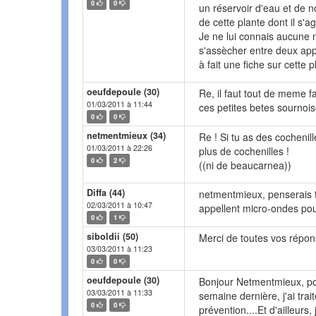
0
0
un réservoir d'eau et de no
de cette plante dont il s'ag
Je ne lui connais aucune mal
s'assècher entre deux app
à fait une fiche sur cette pla
oeufdepoule (30)
Re, il faut tout de meme f
01/03/2011 à 11:44
ces petites betes sournois
0
0
netmentmieux (34)
Re ! Si tu as des cochenill
01/03/2011 à 22:26
plus de cochenilles !
0
2
((ni de beaucarnea))
Diffa (44)
netmentmieux, penserais t
02/03/2011 à 10:47
appellent micro-ondes pou
0
1
siboldii (50)
Merci de toutes vos répons
03/03/2011 à 11:23
0
0
oeufdepoule (30)
Bonjour Netmentmieux, pou
03/03/2011 à 11:33
semaine dernière, j'ai trai
0
0
prévention....Et d'ailleurs