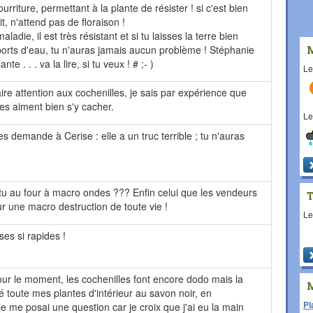
urriture, permettant à la plante de résister ! si c'est bien
it, n'attend pas de floraison !
adie, il est très résistant et si tu laisses la terre bien
orts d'eau, tu n'auras jamais aucun problème ! Stéphanie
nte . . . va la lire, si tu veux ! # ;- )
L
aire attention aux cochenilles, je sais par expérience que
es aiment bien s'y cacher.
L
es demande à Cerise : elle a un truc terrible ; tu n'auras
u au four à macro ondes ??? Enfin celui que les vendeurs
r une macro destruction de toute vie !
L
es si rapides !
r le moment, les cochenilles font encore dodo mais la
té toute mes plantes d'intérieur au savon noir, en
Pl
, je me posai une question car je croix que j'ai eu la main