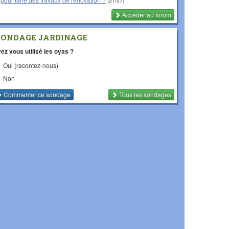
(31/07)
Accéder au forum
SONDAGE JARDINAGE
ez vous utilisé les oyas ?
Oui (racontez-nous)
Non
Commenter
ce sondage
Tous les sondages