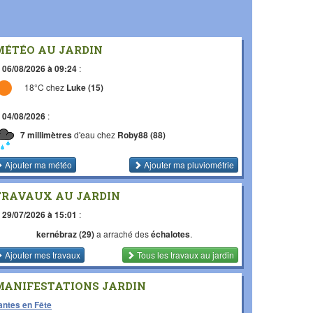
MÉTÉO AU JARDIN
e
06/08/2026 à 09:24
:
18°C chez
Luke (15)
e
04/08/2026
:
7 millimètres
d'eau chez
Roby88 (88)
Ajouter ma météo
Ajouter ma pluviométrie
TRAVAUX AU JARDIN
e
29/07/2026 à 15:01
:
kernébraz (29)
a arraché des
échalotes
.
Ajouter mes travaux
Tous les travaux
au jardin
MANIFESTATIONS JARDIN
antes en Fête