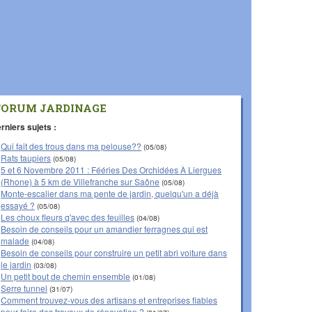
FORUM JARDINAGE
rniers sujets :
Qui fait des trous dans ma pelouse??
(05/08)
Rats taupiers
(05/08)
5 et 6 Novembre 2011 : Fééries Des Orchidées À Liergues
(Rhone) à 5 km de Villefranche sur Saône
(05/08)
Monte-escalier dans ma pente de jardin, quelqu'un a déjà
essayé ?
(05/08)
Les choux fleurs q'avec des feuilles
(04/08)
Besoin de conseils pour un amandier ferragnes qui est
malade
(04/08)
Besoin de conseils pour construire un petit abri voiture dans
le jardin
(03/08)
Un petit bout de chemin ensemble
(01/08)
Serre tunnel
(31/07)
Comment trouvez-vous des artisans et entreprises fiables
pour faire des travaux de rénovation ?