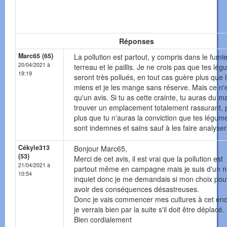
Réponses
Marc65 (65)
La pollution est partout, y compris dans le fumier
20/04/2021 à
terreau et le paillis. Je ne crois pas que tes lé
19:19
seront très pollués, en tout cas guère plus que 
miens et je les mange sans réserve. Mais ce n'
qu'un avis. Si tu as cette crainte, tu auras du ma
trouver un emplacement totalement rassurant, 
plus que tu n'auras la conviction que tes légum
sont indemnes et sains sauf à les faire analyser
Cékyle313
Bonjour Marc65,
(53)
Merci de cet avis, il est vrai que la pollution est
21/04/2021 à
partout même en campagne mais je suis d'un n
10:54
inquiet donc je me demandais si mon choix pou
avoir des conséquences désastreuses.
Donc je vais commencer mes cultures à cet endr
je verrais bien par la suite s'il doit être déplacé.
Bien cordialement