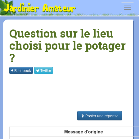
Toggl
navig
Question sur le lieu
choisi pour le potager
?
Facebook
Twitter
Poster une réponse
Message d'origine