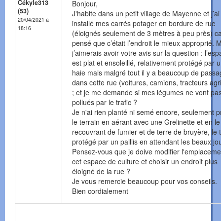
Cékyle313
Bonjour,
(53)
J'habite dans un petit village de Mayenne et j’ai
20/04/2021 à
installé mes carrés potager en bordure de rue
18:16
(éloignés seulement de 3 mètres à peu près) car
pensé que c’était l’endroit le mieux approprié. 
j’aimerais avoir votre avis sur la question : l’es
est plat et ensoleillé, relativement protégé par 
haie mais malgré tout il y a beaucoup de passa
dans cette rue (voitures, camions, tracteurs agr
; et je me demande si mes légumes ne vont pas
pollués par le trafic ?
Je n'ai rien planté ni semé encore, seulement 
le terrain en aérant avec une Grelinette et en le
recouvrant de fumier et de terre de bruyère, le 
protégé par un paillis en attendant les beaux jo
Pensez-vous que je doive modifier l'emplaceme
cet espace de culture et choisir un endroit plus
éloigné de la rue ?
Je vous remercie beaucoup pour vos conseils.
Bien cordialement