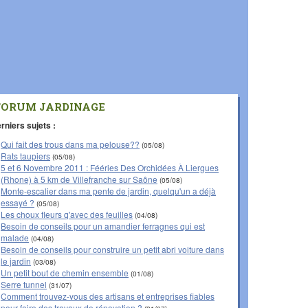
FORUM JARDINAGE
rniers sujets :
Qui fait des trous dans ma pelouse??
(05/08)
Rats taupiers
(05/08)
5 et 6 Novembre 2011 : Fééries Des Orchidées À Liergues
(Rhone) à 5 km de Villefranche sur Saône
(05/08)
Monte-escalier dans ma pente de jardin, quelqu'un a déjà
essayé ?
(05/08)
Les choux fleurs q'avec des feuilles
(04/08)
Besoin de conseils pour un amandier ferragnes qui est
malade
(04/08)
Besoin de conseils pour construire un petit abri voiture dans
le jardin
(03/08)
Un petit bout de chemin ensemble
(01/08)
Serre tunnel
(31/07)
Comment trouvez-vous des artisans et entreprises fiables
pour faire des travaux de rénovation ?