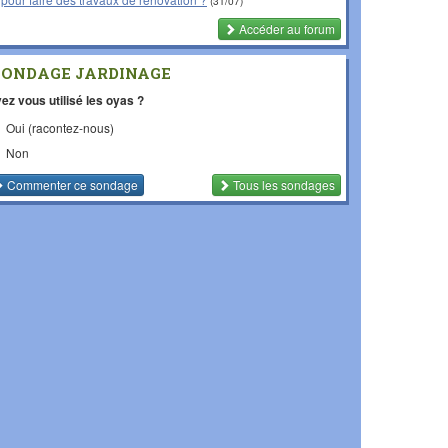
(31/07)
Accéder au forum
SONDAGE JARDINAGE
ez vous utilisé les oyas ?
Oui (racontez-nous)
Non
Commenter
ce sondage
Tous les sondages