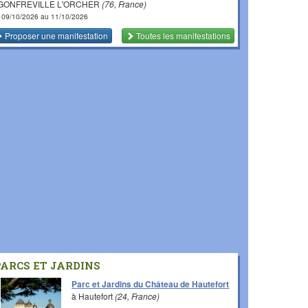
 GONFREVILLE L'ORCHER
(76, France)
 09/10/2026 au 11/10/2026
Proposer une manifestation
Toutes les manifestations
PARCS ET JARDINS
Parc et Jardins du Château de Hautefort
à Hautefort
(24, France)