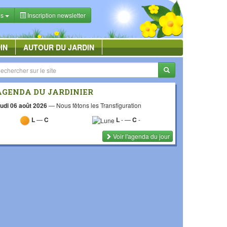
es
Inscription newsletter
IN
AUTOUR DU JARDIN
AGENDA DU JARDINIER
udi 06 août 2026
—
Nous fêtons les Transfiguration
L
—
C
L
-
—
C
-
Voir l'agenda du jour