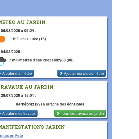
MÉTÉO AU JARDIN
e
06/08/2026 à 09:24
:
18°C chez
Luke (15)
e
04/08/2026
:
7 millimètres
d'eau chez
Roby88 (88)
Ajouter ma météo
Ajouter ma pluviométrie
TRAVAUX AU JARDIN
e
29/07/2026 à 15:01
:
kernébraz (29)
a arraché des
échalotes
.
Ajouter mes travaux
Tous les travaux
au jardin
MANIFESTATIONS JARDIN
antes en Fête