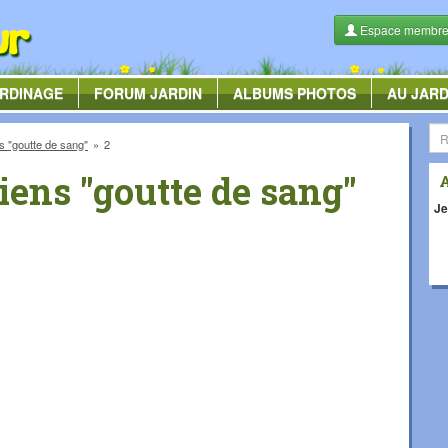
Espace membr
RDINAGE
FORUM
JARDIN
ALBUMS
PHOTOS
AU JARD
s "goutte de sang"
2
iens "goutte de sang"
Je