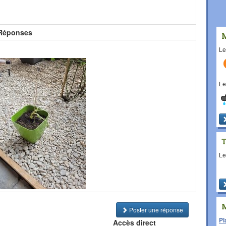
Réponses
L
L
L
Poster une réponse
Pl
Accès direct