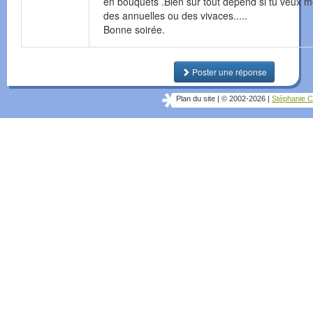
en bouquets .Bien sur tout dépend si tu veux m
des annuelles ou des vivaces.....
Bonne soirée.
Poster une réponse
Plan du site
|
© 2002-2026
|
Stéphanie C