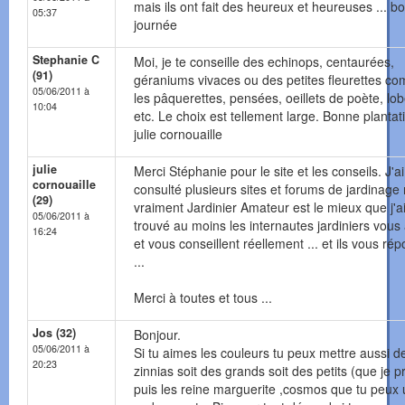
mais ils ont fait des heureux et heureuses ... b
05:37
journée
Stephanie C
Moi, je te conseille des echinops, centaurées,
(91)
géraniums vivaces ou des petites fleurettes c
05/06/2011 à
les pâquerettes, pensées, oeillets de poète, lob
10:04
etc. Le choix est tellement large. Bonne plantat
julie cornouaille
julie
Merci Stéphanie pour le site et les conseils. J'ai
cornouaille
consulté plusieurs sites et forums de jardinage
(29)
vraiment Jardinier Amateur est le mieux que j'a
05/06/2011 à
trouvé au moins les internautes jardiniers vous
16:24
et vous conseillent réellement ... et ils vous ré
...
Merci à toutes et tous ...
Jos (32)
Bonjour.
05/06/2011 à
Si tu aimes les couleurs tu peux mettre aussi d
20:23
zinnias soit des grands soit des petits (que je p
puis les reine marguerite ,cosmos que tu peux u