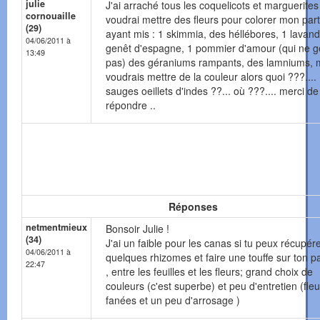
julie
J'ai arraché tous les coquelicots et marguerites
cornouaille
voudrai mettre des fleurs pour colorer mon par
(29)
ayant mis : 1 skimmia, des héllébores, 1 lavand
04/06/2011 à
genêt d'espagne, 1 pommier d'amour (qui ne g
13:49
pas) des géraniums rampants, des lamniums, m
voudrais mettre de la couleur alors quoi ???....
sauges oeillets d'indes ??... où ???.... merci d
répondre ..
Réponses
netmentmieux
Bonsoir Julie !
(34)
J'ai un faible pour les canas si tu peux récupér
04/06/2011 à
quelques rhizomes et faire une touffe sur ton p
22:47
, entre les feuilles et les fleurs; grand choix de
couleurs (c'est superbe) et peu d'entretien (fleu
fanées et un peu d'arrosage )