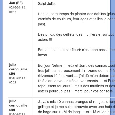
Jon (BE)
Salut Julie,
05/06/2011 à
01:47
il est encore temps de planter des dahlias (plu
variétés de couleurs, feuillages et tailles je con
pas).
Des phlox, des oeillets, des muffliers et surtout
asters !!!
Bon amusement car fleurir c'est mon passe te
favori
julie
Bonjour Netmenmieux et Jon , des cannas ..oui
cornouaille
très joli malheureusement 1 rhizome donne 2 à
(29)
rhizomes l'été suivant .... j'ai dû m'en débarras
05/06/2011 à
ils étaient devenus très envahissants .... et là il
05:21
repoussent toujours .. mais des muffliers et des
asters pourquoi pas .. merci pour vos conseils..
julie
J'avais mis 10 cannas oranges et rouges le lon
cornouaille
grillage et je me suis retrouvée avec une haie 
(29)
de large sur 16 M de long .... et 1 M 50 de haute
05/06/2011 à