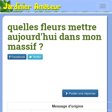
Toggl
navig
quelles fleurs mettre
aujourd'hui dans mon
massif ?
Facebook
Twitter
Poster une réponse
Message d'origine