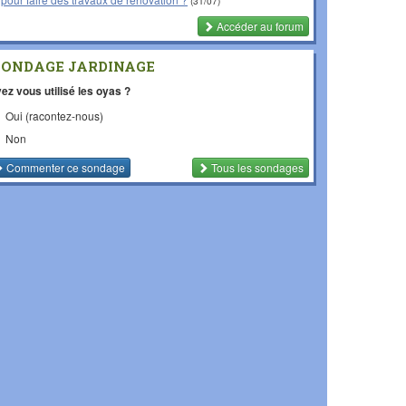
(31/07)
Accéder au forum
SONDAGE JARDINAGE
ez vous utilisé les oyas ?
Oui (racontez-nous)
Non
Commenter
ce sondage
Tous les sondages