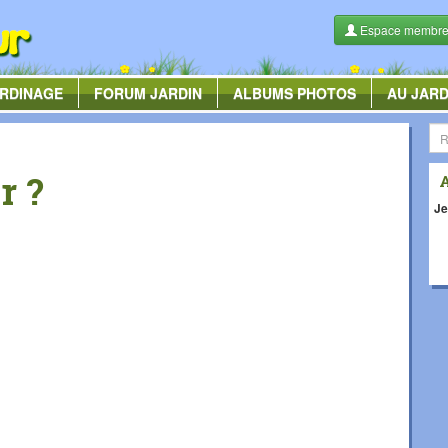
Espace membr
RDINAGE
FORUM
JARDIN
ALBUMS
PHOTOS
AU JARD
r ?
Je