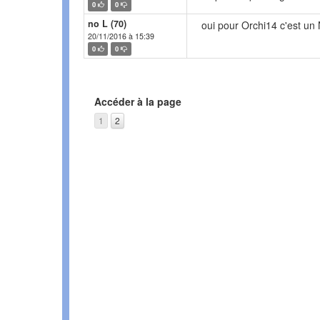
0
0
no L (70)
oui pour Orchi14 c'est un
20/11/2016 à 15:39
0
0
Accéder à la page
1
2