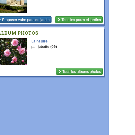
Proposer votre parc ou jardin
Tous les parcs et jardins
ALBUM PHOTOS
La nature
par
jubette (09)
Tous les albums photos