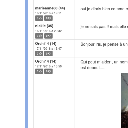
marieanne60 (44)
oui je dirais bien comme 
16/11/2016 à 19:11
0
0
nickie (35)
je ne sais pas !! mais elle 
16/11/2016 à 20:32
0
0
Orchi14 (14)
Bonjour iris, je pense à u
17/11/2016 à 13:47
0
0
Orchi14 (14)
Qui peut m'aider , un nom
17/11/2016 à 13:50
est debout.....
0
0