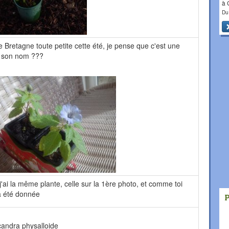
à
Du
de Bretagne toute petite cette été, je pense que c'est une
st son nom ???
ai la même plante, celle sur la 1ère photo, et comme toi
'a été donnée
icandra physalloide