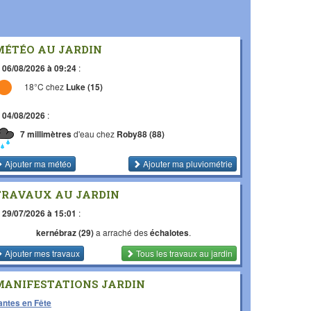
MÉTÉO AU JARDIN
e
06/08/2026 à 09:24
:
18°C chez
Luke (15)
e
04/08/2026
:
7 millimètres
d'eau chez
Roby88 (88)
Ajouter ma météo
Ajouter ma pluviométrie
TRAVAUX AU JARDIN
e
29/07/2026 à 15:01
:
kernébraz (29)
a arraché des
échalotes
.
Ajouter mes travaux
Tous les travaux
au jardin
MANIFESTATIONS JARDIN
antes en Fête