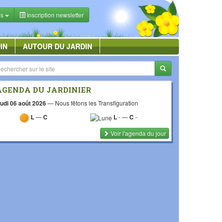
es
Inscription newsletter
IN
AUTOUR DU JARDIN
AGENDA DU JARDINIER
udi 06 août 2026
—
Nous fêtons les Transfiguration
L
—
C
L
-
—
C
-
Voir l'agenda du jour