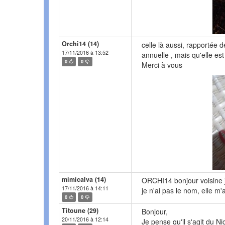
Orchi14 (14)
celle là aussi, rapportée 
17/11/2016 à 13:52
annuelle , mais qu'elle e
0
0
Merci à vous
mimicalva (14)
ORCHI14 bonjour voisine j'
17/11/2016 à 14:11
je n'ai pas le nom, elle m
0
0
Titoune (29)
Bonjour,
20/11/2016 à 12:14
Je pense qu'il s'agit du N