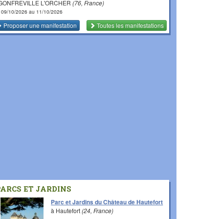
 GONFREVILLE L'ORCHER
(76, France)
 09/10/2026 au 11/10/2026
Proposer une manifestation
Toutes les manifestations
PARCS ET JARDINS
Parc et Jardins du Château de Hautefort
à Hautefort
(24, France)