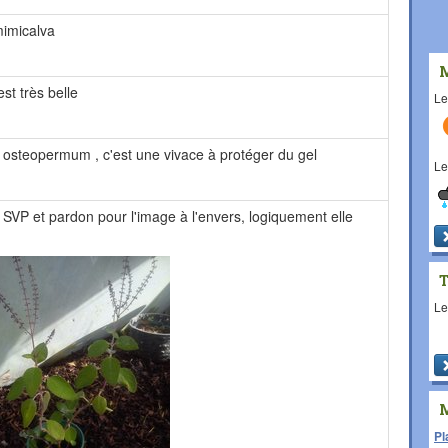
mimicalva
est très belle
L
n osteopermum , c'est une vivace à protéger du gel
L
 SVP et pardon pour l'image à l'envers, logiquement elle
L
Pl