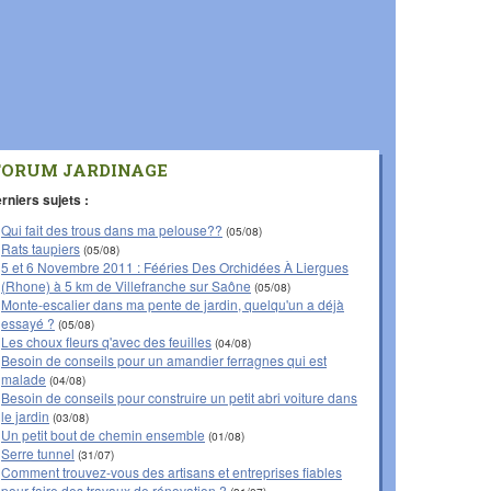
FORUM JARDINAGE
rniers sujets :
Qui fait des trous dans ma pelouse??
(05/08)
Rats taupiers
(05/08)
5 et 6 Novembre 2011 : Fééries Des Orchidées À Liergues
(Rhone) à 5 km de Villefranche sur Saône
(05/08)
Monte-escalier dans ma pente de jardin, quelqu'un a déjà
essayé ?
(05/08)
Les choux fleurs q'avec des feuilles
(04/08)
Besoin de conseils pour un amandier ferragnes qui est
malade
(04/08)
Besoin de conseils pour construire un petit abri voiture dans
le jardin
(03/08)
Un petit bout de chemin ensemble
(01/08)
Serre tunnel
(31/07)
Comment trouvez-vous des artisans et entreprises fiables
pour faire des travaux de rénovation ?