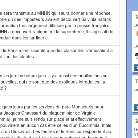
ème sera transmis au MNHN qui saura donner une réponse.
oire où des imposteurs avaient découvert Salvinia natans
L
nformation très largement diffusée par la presse française.
N a découvert rapidement la supercherie, il s’agissait de
endue dans les jardinerie.
L
ral de Paris m'ont raconté que des plaisantins s'amusaient à
tifiant les plantes...
s les jardins botaniques. Il y a aussi des publications sur
ouvelles, qui ne sont que des exotiques introduites, la
té ?
L
quelques jours par les services du parc Montsouris pour
 par Jacques Chaussart du plaqueminier de Virginie
mia), je me suis rendu sur place et ai effectivement
e pouvaient en aucun cas être celles d’un Eucommia, mais
Fê
t à un Diospyros. Les feuilles et le tronc correspondent au
à
ce dont attestent les fruits photographiés par Jacques à