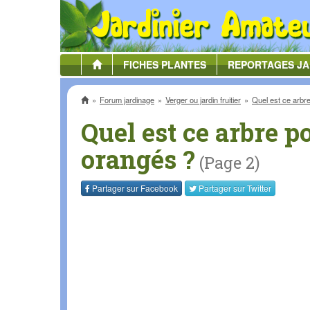
FICHES
PLANTES
REPORTAGES
JA
Accueil
Forum jardinage
Verger ou jardin fruitier
Quel est ce arbre
Quel est ce arbre po
orangés ?
(Page 2)
Partager sur
Facebook
Partager sur
Twitter