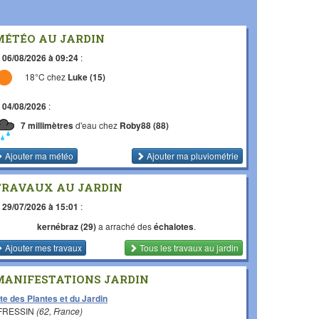
MÉTÉO AU JARDIN
e
06/08/2026 à 09:24
:
18°C chez
Luke (15)
e
04/08/2026
:
7 millimètres
d'eau chez
Roby88 (88)
Ajouter ma météo
Ajouter ma pluviométrie
TRAVAUX AU JARDIN
e
29/07/2026 à 15:01
:
kernébraz (29)
a arraché des
échalotes
.
Ajouter mes travaux
Tous les travaux
au jardin
MANIFESTATIONS JARDIN
te des Plantes et du Jardin
 FRESSIN
(62, France)