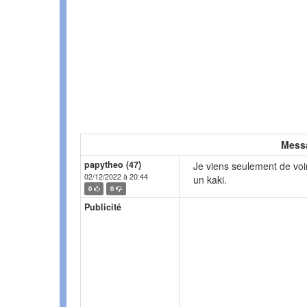
Mess
papytheo (47)
Je viens seulement de voir
02/12/2022 à 20:44
un kaki.
0
0
Publicité