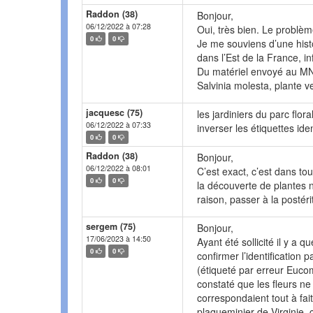
Raddon (38)
Bonjour,
06/12/2022 à 07:28
Oui, très bien. Le probl
0
0
Je me souviens d’une hist
dans l’Est de la France, i
Du matériel envoyé au MNH
Salvinia molesta, plante v
jacquesc (75)
les jardiniers du parc flo
06/12/2022 à 07:33
inverser les étiquettes iden
0
0
Raddon (38)
Bonjour,
06/12/2022 à 08:01
C’est exact, c’est dans tou
0
0
la découverte de plantes n
raison, passer à la postéri
sergem (75)
Bonjour,
17/06/2023 à 14:50
Ayant été sollicité il y a 
0
0
confirmer l’identification
(étiqueté par erreur Eucom
constaté que les fleurs n
correspondaient tout à fai
plaqueminier de Virginie, 