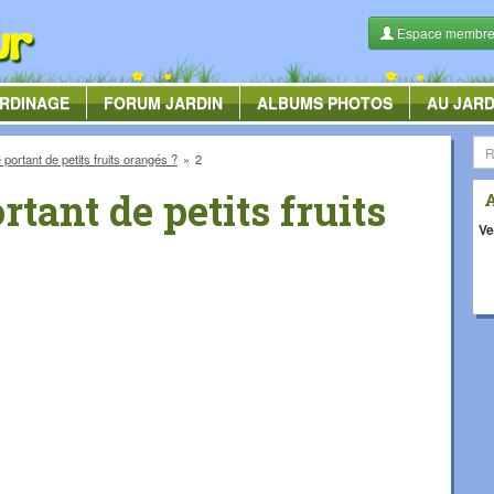
Espace membr
RDINAGE
FORUM
JARDIN
ALBUMS
PHOTOS
AU JARD
 portant de petits fruits orangés ?
2
rtant de petits fruits
Ve