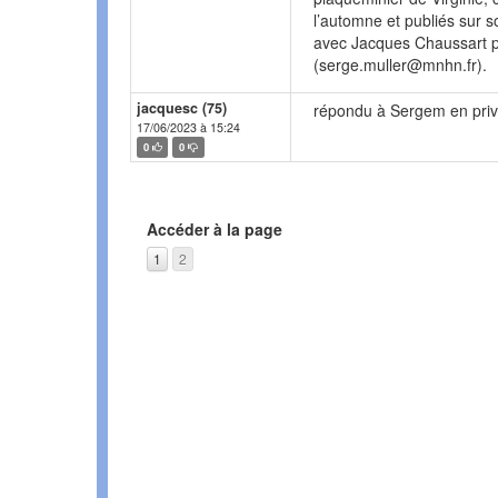
l’automne et publiés sur so
avec Jacques Chaussart pa
(serge.muller@mnhn.fr).
jacquesc (75)
répondu à Sergem en priv
17/06/2023 à 15:24
0
0
Accéder à la page
1
2