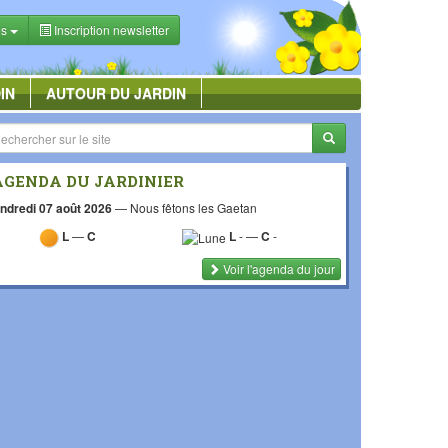
es
Inscription newsletter
IN
AUTOUR DU JARDIN
AGENDA DU JARDINIER
ndredi 07 août 2026
—
Nous fêtons les Gaetan
L
—
C
L
-
—
C
-
Voir l'agenda du jour