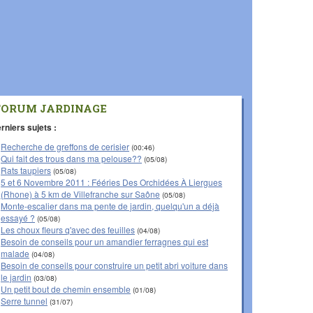
FORUM JARDINAGE
rniers sujets :
Recherche de greffons de cerisier
(00:46)
Qui fait des trous dans ma pelouse??
(05/08)
Rats taupiers
(05/08)
5 et 6 Novembre 2011 : Fééries Des Orchidées À Liergues
(Rhone) à 5 km de Villefranche sur Saône
(05/08)
Monte-escalier dans ma pente de jardin, quelqu'un a déjà
essayé ?
(05/08)
Les choux fleurs q'avec des feuilles
(04/08)
Besoin de conseils pour un amandier ferragnes qui est
malade
(04/08)
Besoin de conseils pour construire un petit abri voiture dans
le jardin
(03/08)
Un petit bout de chemin ensemble
(01/08)
Serre tunnel
(31/07)