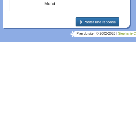
Merci
Poster une réponse
Plan du site
|
© 2002-2026
|
Stéphanie C