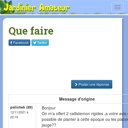
Toggl
navig
Que faire
Facebook
Twitter
Poster une réponse
Message d'origine
paliotwk (89)
Bonjour
12/11/2021 à
On m'a offert 2 callistemon rigides ,a votre avis e
22:19
possible de planter à cette époque ou les place
jauge??