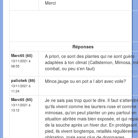
Merci
Réponses
Marc65 (65)
A priori, ce sont des plantes qui ne sont guère
13/11/2021 à
adaptées à ton climat (Callistemon, Mimosa, 
08:55
combat, ou peu s'en faut)
paliotwk (89)
Mince,jauge ou en pot a l abri avec voile?
13/11/2021 à
11:24
Marc65 (65)
Je ne sais pas trop quoi te dire. Il faut s'attendr
13/11/2021 à
qu'ils vivent comme les lauriers-rose et comme 
13:12
mimosas, qu'on peut planter un peu partout en
situation abritée mais bien exposée, et qui repa
de la souche après un hiver dur. En protégeant 
pied, ils vivent longtemps, retaillés régulièreme
obligation, mais sans plus de dommages.