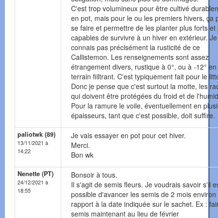
C'est trop volumineux pour être cultivé durable
en pot, mais pour le ou les premiers hivers, ça 
se faire et permettre de les planter plus forts et
capables de survivre à un hiver en extérieur. Je
connais pas précisément la rusticité de ce
Callistemon. Les renseignements sont assez
étrangement divers, rustique à 0°, ou à -12° en
terrain fiiltrant. C'est typiquement fait pour le litt
Donc je pense que c'est surtout la motte, les ra
qui doivent être protégées du froid et de l'humid
Pour la ramure le voile, éventuellement en plus
épaisseurs, tant que c'est possible, doit suffire.
paliotwk (89)
Je vais essayer en pot pour cet hiver.
13/11/2021 à
Merci.
14:22
Bon wk
Nenette (PT)
Bonsoir à tous.
24/12/2021 à
Il s'agit de semis fleurs. Je voudrais savoir s'il e
18:55
possible d'avancer les semis de 2 mois environ
rapport à la date indiquée sur le sachet. Ex : fai
semis maintenant au lieu de février