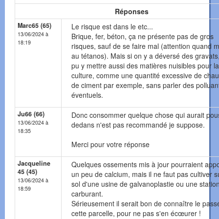
Réponses
Marc65 (65)
Le risque est dans le etc...
13/06/2024 à
Brique, fer, béton, ça ne présente pas de gros
18:19
risques, sauf de se faire mal (attention quand
au tétanos). Mais si on y a déversé des gravats
pu y mettre aussi des matières nuisibles pour la
culture, comme une quantité excessive de cha
de ciment par exemple, sans parler des polluan
éventuels.
Ju66 (66)
Donc consommer quelque chose qui aurait pou
13/06/2024 à
dedans n'est pas recommandé je suppose.
18:35
Merci pour votre réponse
Jacqueline
Quelques ossements mis à jour pourraient appo
45 (45)
un peu de calcium, mais il ne faut pas cultiver s
13/06/2024 à
sol d'une usine de galvanoplastie ou une statio
18:59
carburant.
Sérieusement il serait bon de connaître le pass
cette parcelle, pour ne pas s'en écœurer !