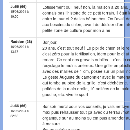
Ju66 (66)
Lotissement oui, neuf non, la maison a 20 ans, 
15/06/2024 à
connais pas l'histoire de ce petit terrain, il était l
19:50
entre le mur et 2 dalles bétonnées. On l'avait d
aux besoins du chien, avant de décider d'en fai
petite zone de culture pour mon aîné
Raddon (38)
Bonjour,
16/06/2024 à
20 ans, c’est tout neuf ! Le pipi de chien et le re
13:37
c’est zéro pour la fertilisation, idem pour le chat 
renard. Ce sont des gravats oubliés… c’est le c
recyclage le moins onéreux. Une grille en plast
avec des mailles de 1 cm, posée sur un plan inc
Le geste Auguste du cantonnier avec le matéria
qui tombe au pied de la grille, c’est déchèterie.
peltées de la main droite, 10 peltées de la main
gauche, etc. vive le sport !
Ju66 (66)
Bonsoir merci pour vos conseils, je vais nettoye
16/06/2024 à
max puis rehausser tout ça avec du terrau /mat
22:32
organique sur au moins 30 cm puis amender au 
à mesure.
Bonne soirée a vous.