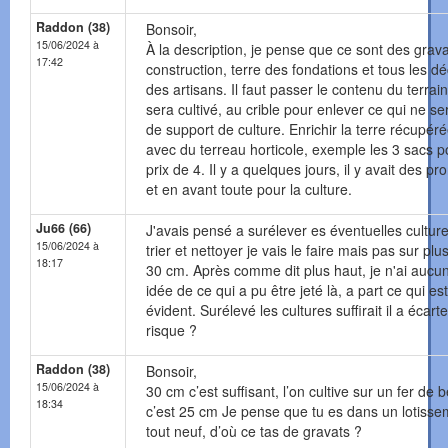
Raddon (38)
Bonsoir,
15/06/2024 à
À la description, je pense que ce sont des grav
17:42
construction, terre des fondations et tous les d
des artisans. Il faut passer le contenu du terrain
sera cultivé, au crible pour enlever ce qui ne se
de support de culture. Enrichir la terre récupér
avec du terreau horticole, exemple les 3 sacs p
prix de 4. Il y a quelques jours, il y avait des p
et en avant toute pour la culture.
Ju66 (66)
J'avais pensé a surélever es éventuelles culture
15/06/2024 à
trier et nettoyer je vais le faire mais pas sur plu
18:17
30 cm. Après comme dit plus haut, je n'ai aucu
idée de ce qui a pu être jeté là, a part ce qui est
évident. Surélevé les cultures suffirait il a écarte
risque ?
Raddon (38)
Bonsoir,
15/06/2024 à
30 cm c’est suffisant, l’on cultive sur un fer de 
18:34
c’est 25 cm Je pense que tu es dans un lotisse
tout neuf, d’où ce tas de gravats ?