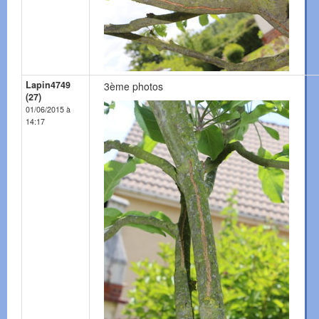
Lapin4749
3ème photos
(27)
01/06/2015 à
14:17