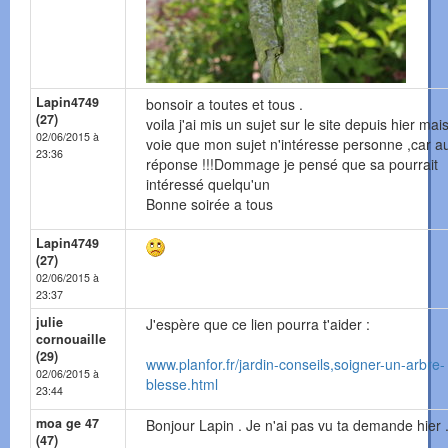
Lapin4749
bonsoir a toutes et tous .
(27)
voila j'ai mis un sujet sur le site depuis hier mais
02/06/2015 à
voie que mon sujet n'intéresse personne ,car 
23:36
réponse !!!Dommage je pensé que sa pourrait
intéressé quelqu'un
Bonne soirée a tous
Lapin4749
(27)
02/06/2015 à
23:37
julie
J'espère que ce lien pourra t'aider :
cornouaille
(29)
www.planfor.fr/jardin-conseils,soigner-un-arbre-
02/06/2015 à
blesse.html
23:44
moa ge 47
Bonjour Lapin . Je n'ai pas vu ta demande hier 
(47)