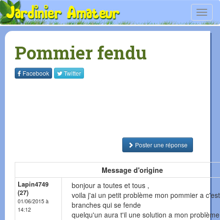
Toggl
navig
Pommier fendu
Facebook
Twitter
Poster une réponse
Message d'origine
Lapin4749
bonjour a toutes et tous ,
(27)
voila j'ai un petit problème mon pommier a c'est
01/06/2015 à
branches qui se fende
14:12
quelqu'un aura t'il une solution a mon problème