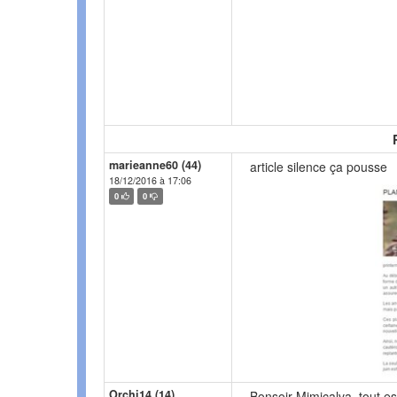
marieanne60 (44)
article silence ça pousse
18/12/2016 à 17:06
0
0
Orchi14 (14)
Bonsoir Mimicalva, tout e