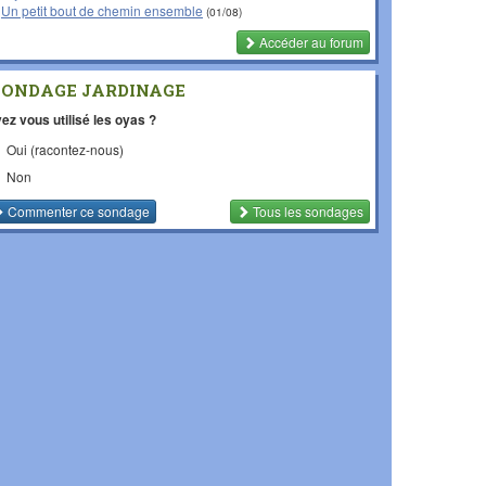
Un petit bout de chemin ensemble
(01/08)
Accéder au forum
SONDAGE JARDINAGE
ez vous utilisé les oyas ?
Oui (racontez-nous)
Non
Commenter
ce sondage
Tous les sondages