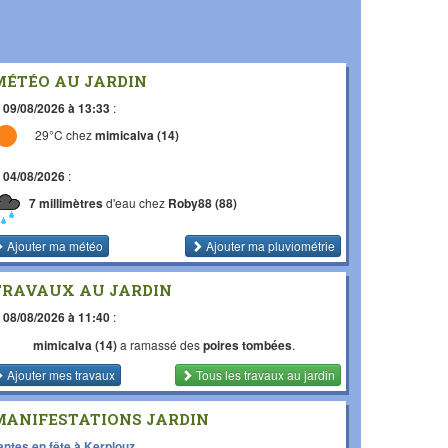
MÉTÉO AU JARDIN
e
09/08/2026 à 13:33
:
29°C chez
mimicalva (14)
e
04/08/2026
:
7 millimètres
d'eau chez
Roby88 (88)
Ajouter ma météo
Ajouter ma pluviométrie
TRAVAUX AU JARDIN
e
08/08/2026 à 11:40
:
mimicalva (14)
a ramassé des
poires tombées
.
Ajouter mes travaux
Tous les travaux
au jardin
MANIFESTATIONS JARDIN
antes en fête à Kerplouz