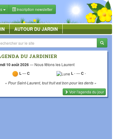
es
Inscription newsletter
IN
AUTOUR DU JARDIN
AGENDA DU JARDINIER
ndi 10 août 2026
—
Nous fêtons les Laurent
L
—
C
L
-
—
C
-
« Pour Saint-Laurent, tout fruit est bon pour les dents »
Voir l'agenda du jour