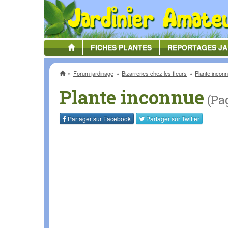
FICHES
PLANTES
REPORTAGES
JA
Accueil
Forum jardinage
Bizarreries chez les fleurs
Plante incon
Plante inconnue
(Pag
Partager sur
Facebook
Partager sur
Twitter