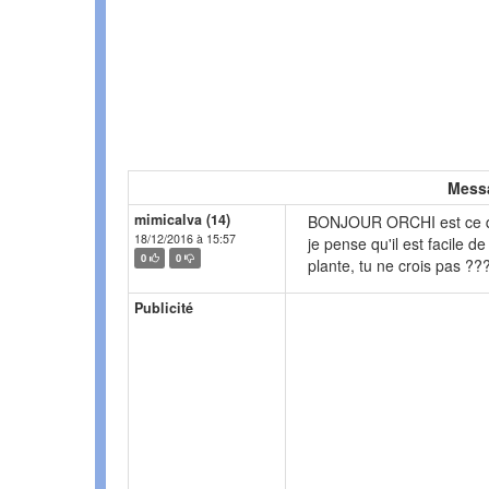
Mess
mimicalva (14)
BONJOUR ORCHI est ce qu'
18/12/2016 à 15:57
je pense qu'il est facile de
0
0
plante, tu ne crois pas ??
Publicité