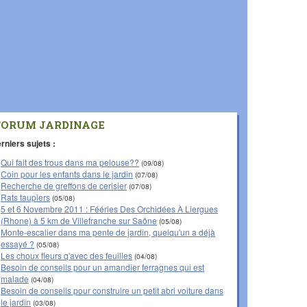
FORUM JARDINAGE
rniers sujets :
Qui fait des trous dans ma pelouse??
(09/08)
Coin pour les enfants dans le jardin
(07/08)
Recherche de greffons de cerisier
(07/08)
Rats taupiers
(05/08)
5 et 6 Novembre 2011 : Fééries Des Orchidées À Liergues
(Rhone) à 5 km de Villefranche sur Saône
(05/08)
Monte-escalier dans ma pente de jardin, quelqu'un a déjà
essayé ?
(05/08)
Les choux fleurs q'avec des feuilles
(04/08)
Besoin de conseils pour un amandier ferragnes qui est
malade
(04/08)
Besoin de conseils pour construire un petit abri voiture dans
le jardin
(03/08)