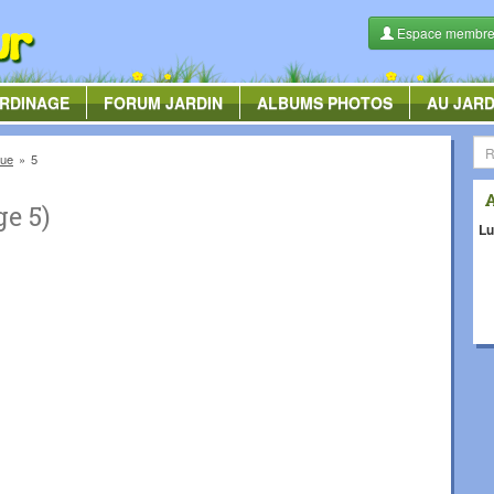
Espace membr
RDINAGE
FORUM
JARDIN
ALBUMS
PHOTOS
AU JARD
nue
5
e 5)
Lu