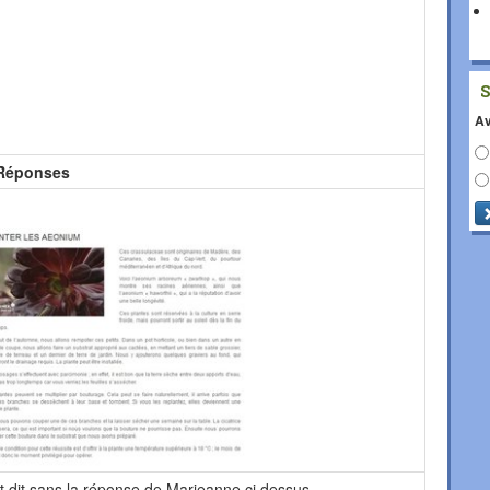
Av
Réponses
st dit sans la réponse de Marieanne ci dessus