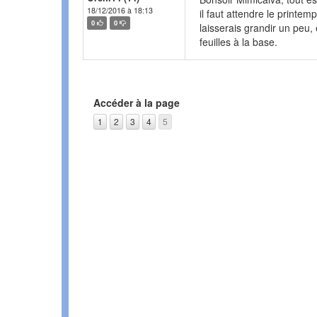
18/12/2016 à 18:13
il faut attendre le printem
0
0
laisserais grandir un peu, 
feuilles à la base.
Accéder à la page
1
2
3
4
5