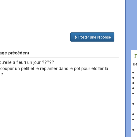
Poster une réponse
age précédent
elle a fleuri un jour ?????
De
 couper un petit et le replanter dans le pot pour étoffer la
??