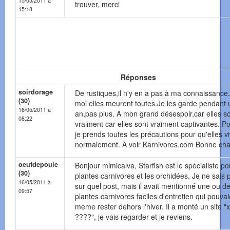
15/05/2011 à
trouver, merci
15:18
Réponses
soirdorage
De rustiques,il n'y en a pas à ma connaissance
(30)
moi elles meurent toutes.Je les garde pendant 
16/05/2011 à
an,pas plus. A mon grand désespoir,car elles s
08:22
vraiment car elles sont vraiment captivantes. P
je prends toutes les précautions pour qu'elles v
normalement. A voir Karnivores.com Bonne cha
oeufdepoule
Bonjour mimicalva, Starfish est le spécialiste po
(30)
plantes carnivores et les orchidées. Je ne sais 
16/05/2011 à
sur quel post, mais il avait mentionné une ou d
09:57
plantes carnivores faciles d'entretien qui pouvai
meme rester dehors l'hiver. Il a monté un site "
????", je vais regarder et je reviens.