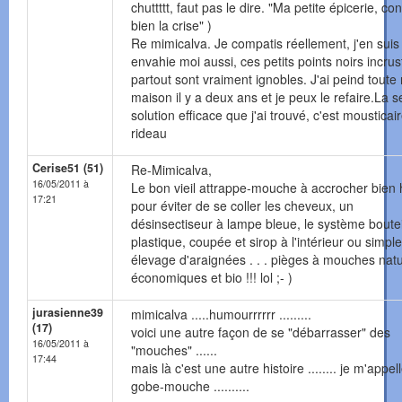
chuttttt, faut pas le dire. "Ma petite épicerie, con
bien la crise" )
Re mimicalva. Je compatis réellement, j'en suis
envahie moi aussi, ces petits points noirs incru
partout sont vraiment ignobles. J'ai peind toute
maison il y a deux ans et je peux le refaire.La s
solution efficace que j'ai trouvé, c'est mousticai
rideau
Cerise51 (51)
Re-Mimicalva,
16/05/2011 à
Le bon vieil attrappe-mouche à accrocher bien 
17:21
pour éviter de se coller les cheveux, un
désinsectiseur à lampe bleue, le système boutei
plastique, coupée et sirop à l'intérieur ou simp
élevage d'araignées . . . pièges à mouches natu
économiques et bio !!! lol ;- )
jurasienne39
mimicalva .....humourrrrrr .........
(17)
voici une autre façon de se "débarrasser" des
16/05/2011 à
"mouches" ......
17:44
mais là c'est une autre histoire ........ je m'appel
gobe-mouche ..........