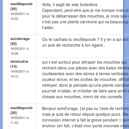
oeufdepoule
Voila, il sagit de xeip botavikos.
(30)
Cependant, peut-etre que je me trompe mais si 
16/05/2011 à
pour te débarrasser des mouches, je crois que 
10:03
n'est pas une plante carnivore qui va beaucoup
t'aider.
soirdorage
Ou te cachais-tu oeufdepoule ? Il y en a qui ont
(30)
un avis de recherche à ton égard...
16/05/2011 à
10:06
mimicalva
oui c'est surtout pour attraper les mouches qui
(14)
rentrent dans une pièces avec des baies vitrée
16/05/2011 à
coulissantes avec des stores à lames verticales
10:12
couleur écrue, et les crottes de mouches, diffici
nettoyer, donc je pensais qu'une plante carnivo
pourrait m'aider, et m'éviter de faire sans arrêt 
chasse aux mouches, merci de vos conseils
oeufdepoule
Bonjour soird'orage, j'ai pas vu l'avis de recher
(30)
mais je suis de retour depuis quelque jours. Ma
16/05/2011 à
connexion internet a fait la greve pendant 1 se
11:43
environ (en fait, c'était mon porte monnaie mais