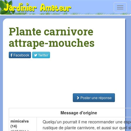
Toggl
navig
Plante carnivore
attrape-mouches
Facebook
Twitter
Poster une réponse
Message d'origine
mimicalva
Quelqu'un pourrait il me recommander une es
(14)
rustique de plante carnivore, et aussi sur quel si