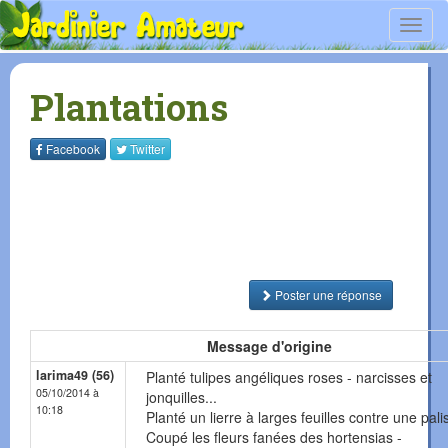
Toggl
navig
Plantations
Facebook
Twitter
Poster une réponse
Message d'origine
larima49 (56)
Planté tulipes angéliques roses - narcisses et
05/10/2014 à
jonquilles...
10:18
Planté un lierre à larges feuilles contre une pal
Coupé les fleurs fanées des hortensias -