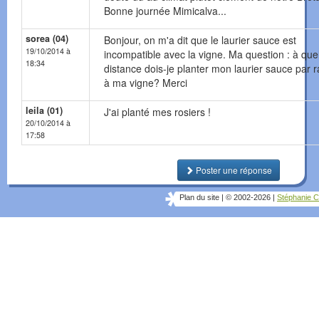
Bonne journée Mimicalva...
sorea (04)
Bonjour, on m'a dit que le laurier sauce est
19/10/2014 à
incompatible avec la vigne. Ma question : à que
18:34
distance dois-je planter mon laurier sauce par 
à ma vigne? Merci
leila (01)
J'ai planté mes rosiers !
20/10/2014 à
17:58
Poster une réponse
Plan du site
|
© 2002-2026
|
Stéphanie C