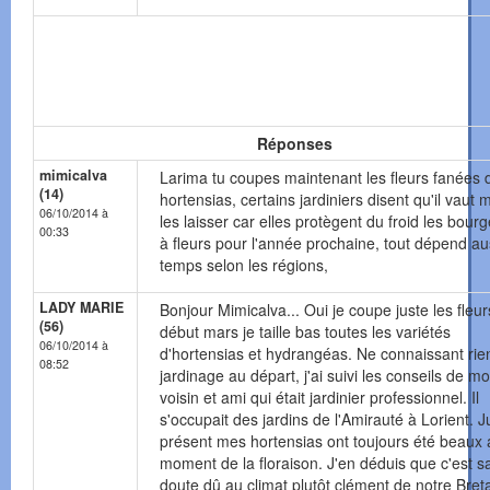
Réponses
mimicalva
Larima tu coupes maintenant les fleurs fanées 
(14)
hortensias, certains jardiniers disent qu'il vaut 
06/10/2014 à
les laisser car elles protègent du froid les bour
00:33
à fleurs pour l'année prochaine, tout dépend au
temps selon les régions,
LADY MARIE
Bonjour Mimicalva... Oui je coupe juste les fleur
(56)
début mars je taille bas toutes les variétés
06/10/2014 à
d'hortensias et hydrangéas. Ne connaissant rie
08:52
jardinage au départ, j'ai suivi les conseils de m
voisin et ami qui était jardinier professionnel. Il
s'occupait des jardins de l'Amirauté à Lorient. 
présent mes hortensias ont toujours été beaux 
moment de la floraison. J'en déduis que c'est s
doute dû au climat plutôt clément de notre Bret